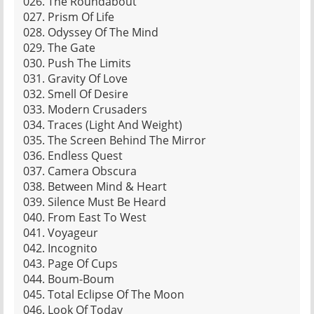
026. The Roundabout
027. Prism Of Life
028. Odyssey Of The Mind
029. The Gate
030. Push The Limits
031. Gravity Of Love
032. Smell Of Desire
033. Modern Crusaders
034. Traces (Light And Weight)
035. The Screen Behind The Mirror
036. Endless Quest
037. Camera Obscura
038. Between Mind & Heart
039. Silence Must Be Heard
040. From East To West
041. Voyageur
042. Incognito
043. Page Of Cups
044. Boum-Boum
045. Total Eclipse Of The Moon
046. Look Of Today