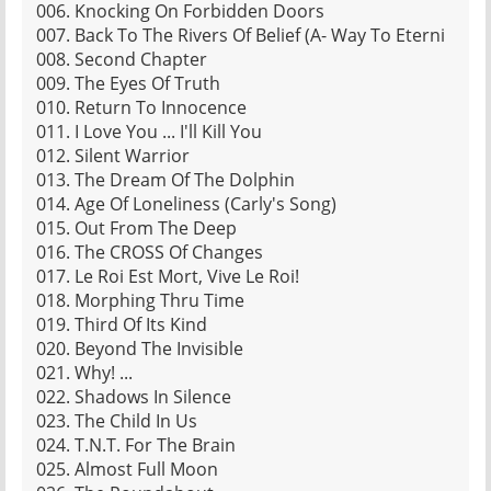
006. Knocking On Forbidden Doors
007. Back To The Rivers Of Belief (A- Way To Eterni
008. Second Chapter
009. The Eyes Of Truth
010. Return To Innocence
011. I Love You ... I'll Kill You
012. Silent Warrior
013. The Dream Of The Dolphin
014. Age Of Loneliness (Carly's Song)
015. Out From The Deep
016. The CROSS Of Changes
017. Le Roi Est Mort, Vive Le Roi!
018. Morphing Thru Time
019. Third Of Its Kind
020. Beyond The Invisible
021. Why! ...
022. Shadows In Silence
023. The Child In Us
024. T.N.T. For The Brain
025. Almost Full Moon