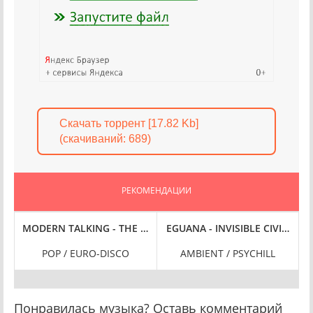
Скачать торрент [17.82 Kb]
(cкачиваний: 689)
РЕКОМЕНДАЦИИ
. 1] (2024) FLAC
MODERN TALKING - THE ULTIMATE BEST OF [REMASTERED, UNO
EGUANA - INVISIBLE CIVILIZATIO
G
/
POP / EURO-DISCO
AMBIENT / PSYCHILL
Понравилась музыка? Оставь комментарий