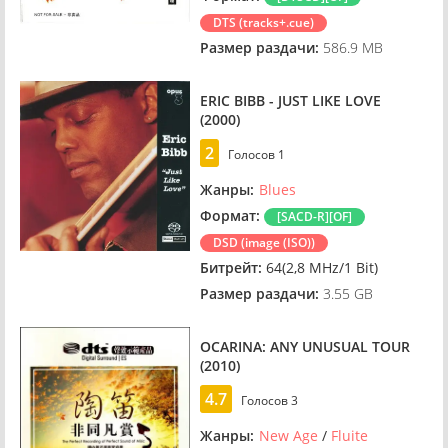
DTS (tracks+.cue)
Размер раздачи:
586.9 MB
ERIC BIBB - JUST LIKE LOVE
(2000)
2
Голосов
1
Жанры:
Blues
Формат:
[SACD-R][OF]
DSD (image (ISO))
Битрейт:
64(2,8 MHz/1 Bit)
Размер раздачи:
3.55 GB
OCARINA: ANY UNUSUAL TOUR
(2010)
4.7
Голосов
3
Жанры:
New Age
/
Fluite