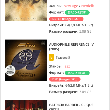
Жанры:
New Age
/
Neofolk
Формат:
[SACD-R][OF]
DST64 (image (ISO))
Битрейт:
64(2,8 MHz/1 Bit)
Размер раздачи:
3.08 GB
AUDIOPHILE REFERENCE IV
(2005)
8
Голосов
5
Жанры:
Jazz
Формат:
[SACD-R][OF]
DSD (image (ISO))
Битрейт:
64(2,8 MHz/1 Bit)
Размер раздачи:
3.04 GB
PATRICIA BARBER - CLIQUE!
(2021)