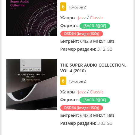
6
Голосов
2
Жанры:
Jazz
/
Classic
Формат:
[SACD-R][OF]
DSD64 (image (ISO))
Битрейт:
64(2,8 MHz/1 Bit)
Размер раздачи:
3.12 GB
THE SUPER AUDIO COLLECTION.
VOL.4 (2010)
6
Голосов
2
Жанры:
Jazz
/
Classic
Формат:
[SACD-R][OF]
DSD64 (image (ISO))
Битрейт:
64(2,8 MHz/1 Bit)
Размер раздачи:
3.03 GB