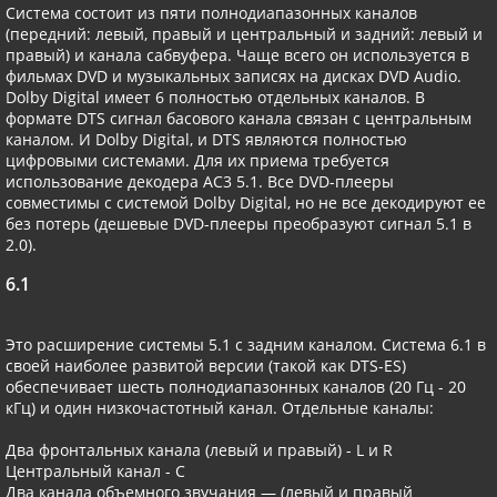
Система состоит из пяти полнодиапазонных каналов
(передний: левый, правый и центральный и задний: левый и
правый) и канала сабвуфера. Чаще всего он используется в
фильмах DVD и музыкальных записях на дисках DVD Audio.
Dolby Digital имеет 6 полностью отдельных каналов. В
формате DTS сигнал басового канала связан с центральным
каналом. И Dolby Digital, и DTS являются полностью
цифровыми системами. Для их приема требуется
использование декодера AC3 5.1. Все DVD-плееры
совместимы с системой Dolby Digital, но не все декодируют ее
без потерь (дешевые DVD-плееры преобразуют сигнал 5.1 в
2.0).
6.1
Это расширение системы 5.1 с задним каналом. Система 6.1 в
своей наиболее развитой версии (такой как DTS-ES)
обеспечивает шесть полнодиапазонных каналов (20 Гц - 20
кГц) и один низкочастотный канал. Отдельные каналы:
Два фронтальных канала (левый и правый) - L и R
Центральный канал - С
Два канала объемного звучания — (левый и правый