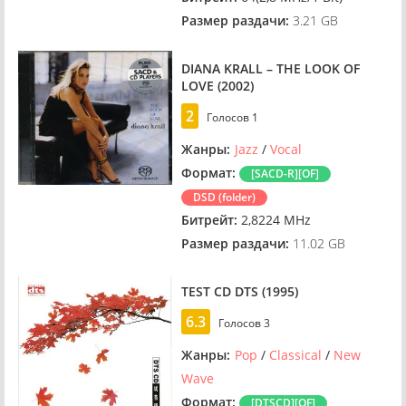
Размер раздачи:
3.21 GB
DIANA KRALL – THE LOOK OF
LOVE (2002)
2
Голосов
1
Жанры:
Jazz
/
Vocal
Формат:
[SACD-R][OF]
DSD (folder)
Битрейт:
2,8224 MHz
Размер раздачи:
11.02 GB
TEST CD DTS (1995)
6.3
Голосов
3
Жанры:
Pop
/
Classical
/
New
Wave
Формат:
[DTSCD][OF]