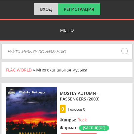
ВХОД
РЕГИСТРАЦИЯ
МЕНЮ
FLAC WORLD
» Многоканальная музыка
MOSTLY AUTUMN -
PASSENGERS (2003)
0
Голосов
0
Жанры:
Rock
Формат:
[SACD-R][OF]