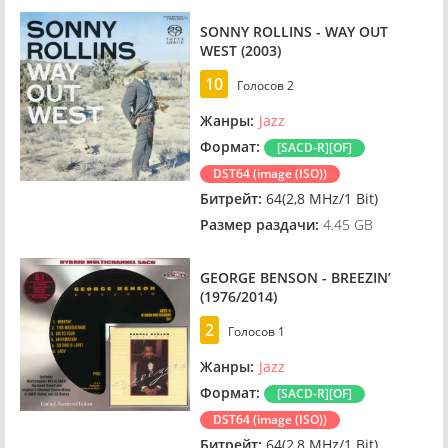
SONNY ROLLINS - WAY OUT
WEST (2003)
10
Голосов
2
Жанры:
Jazz
Формат:
[SACD-R][OF]
DST64 (image (ISO))
Битрейт:
64(2,8 MHz/1 Bit)
Размер раздачи:
4.45 GB
GEORGE BENSON - BREEZIN’
(1976/2014)
2
Голосов
1
Жанры:
Jazz
Формат:
[SACD-R][OF]
DST64 (image (ISO))
Битрейт:
64(2,8 MHz/1 Bit)