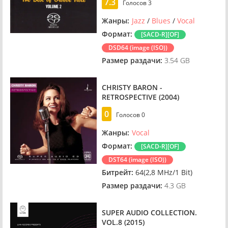
7.3
Голосов
3
Жанры:
Jazz
/
Blues
/
Vocal
Формат:
[SACD-R][OF]
DSD64 (image (ISO))
Размер раздачи:
3.54 GB
CHRISTY BARON -
RETROSPECTIVE (2004)
0
Голосов
0
Жанры:
Vocal
Формат:
[SACD-R][OF]
DST64 (image (ISO))
Битрейт:
64(2,8 MHz/1 Bit)
Размер раздачи:
4.3 GB
SUPER AUDIO COLLECTION.
VOL.8 (2015)