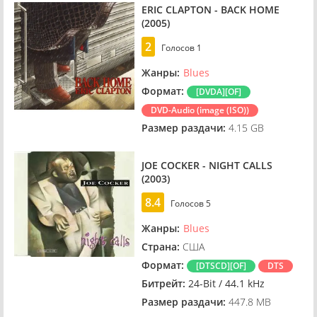
ERIC CLAPTON - BACK HOME
(2005)
2
Голосов
1
Жанры:
Blues
Формат:
[DVDA][OF]
DVD-Audio (image (ISO))
Размер раздачи:
4.15 GB
JOE COCKER - NIGHT CALLS
(2003)
8.4
Голосов
5
Жанры:
Blues
Страна:
США
Формат:
[DTSCD][OF]
DTS
Битрейт:
24-Bit / 44.1 kHz
Размер раздачи:
447.8 MB