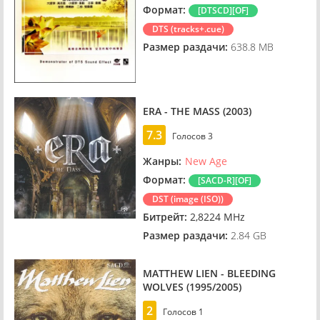
Формат:
[DTSCD][OF]
DTS (tracks+.cue)
Размер раздачи:
638.8 MB
ERA - THE MASS (2003)
7.3
Голосов
3
Жанры:
New Age
Формат:
[SACD-R][OF]
DST (image (ISO))
Битрейт:
2,8224 MHz
Размер раздачи:
2.84 GB
MATTHEW LIEN - BLEEDING
WOLVES (1995/2005)
2
Голосов
1