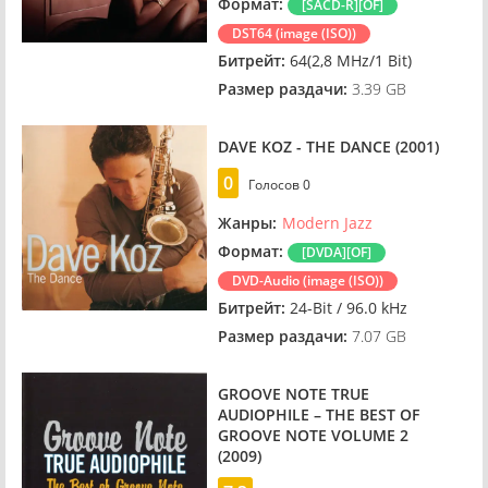
Формат:
[SACD-R][OF]
DST64 (image (ISO))
Битрейт:
64(2,8 MHz/1 Bit)
Размер раздачи:
3.39 GB
DAVE KOZ - THE DANCE (2001)
0
Голосов
0
Жанры:
Modern Jazz
Формат:
[DVDA][OF]
DVD-Audio (image (ISO))
Битрейт:
24-Bit / 96.0 kHz
Размер раздачи:
7.07 GB
GROOVE NOTE TRUE
AUDIOPHILE – THE BEST OF
GROOVE NOTE VOLUME 2
(2009)