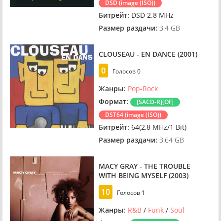
DSD (image (ISO))
Битрейт:
DSD 2.8 MHz
Размер раздачи:
3.4 GB
CLOUSEAU - EN DANCE (2001)
0
Голосов
0
Жанры:
Pop-Rock
Формат:
[SACD-R][OF]
DST64 (image (ISO))
Битрейт:
64(2,8 MHz/1 Bit)
Размер раздачи:
3.64 GB
MACY GRAY - THE TROUBLE
WITH BEING MYSELF (2003)
10
Голосов
1
Жанры:
R&B
/
Funk
/
Soul