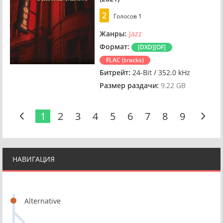
2
Голосов
1
Жанры:
Jazz
Формат:
[DXD][OF]
FLAC (tracks)
Битрейт:
24-Bit / 352.0 kHz
Размер раздачи:
9.22 GB
1
2
3
4
5
6
7
8
9
НАВИГАЦИЯ
Alternative