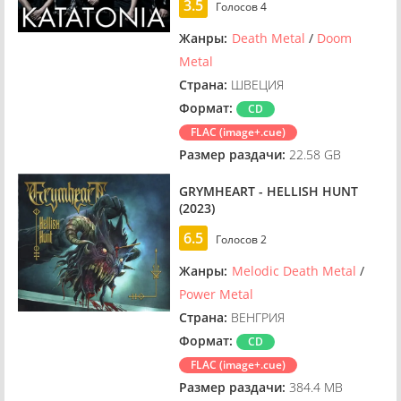
3.5
Голосов
4
Жанры:
Death Metal
/
Doom
Metal
Страна:
ШВЕЦИЯ
Формат:
CD
FLAC (image+.cue)
Размер раздачи:
22.58 GB
GRYMHEART - HELLISH HUNT
(2023)
6.5
Голосов
2
Жанры:
Melodic Death Metal
/
Power Metal
Страна:
ВЕНГРИЯ
Формат:
CD
FLAC (image+.cue)
Размер раздачи:
384.4 MB