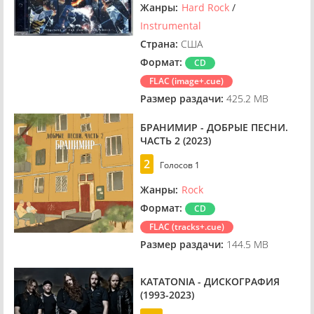
Жанры:
Hard Rock
/
Instrumental
Страна:
США
Формат:
CD
FLAC (image+.cue)
Размер раздачи:
425.2 MB
БРАНИМИР - ДОБРЫЕ ПЕСНИ.
ЧАСТЬ 2 (2023)
2
Голосов
1
Жанры:
Rock
Формат:
CD
FLAC (tracks+.cue)
Размер раздачи:
144.5 MB
KATATONIA - ДИСКОГРАФИЯ
(1993-2023)