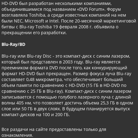
HD-DVD был разработан несколькими компаниями,
объединившимися под названием «DVD Forum». Форум
возглавляла Toshiba, а среди известных компаний на нем
были NEC, Microsoft и Intel. После 20-месячной маркетинговой
битвы с Blu-ray Toshiba 19 февраля 2008 г. объявила о
прекращении его разработки.
Blu-Ray/BD
Blu-ray или Blu-ray Disc - это компакт-диск с синим лазером,
который был представлен в 2003 году. Blu-ray является
преемником формата DVD после того, как конкурирующий
формат HD-DVD был прекращен. Размер фокуса луча Blu-ray
составляет 0,48 микрометра, что обеспечивает больший
объем памяти по сравнению с HD-DVD (15 ГБ в HD-DVD по
сравнению с 25 ГБ в Blu-ray). Компакт-диск с синим лазером
записывается с помощью голубого лазерного луча с длиной
волны 405 нм, что позволяет достичь объема 25,3 ГБ в одном
слое или 50 ГБ в двух слоях. В будущем планируется выпуск
компакт-дисков на 100 и 200 ГБ.
Все раздачи на сайте предоставлены только для
ознакомления.