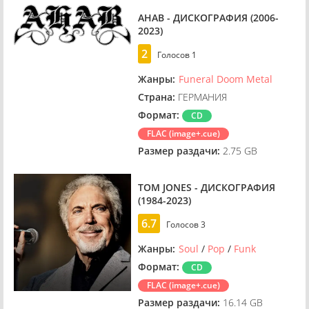
AHAB - ДИСКОГРАФИЯ (2006-
2023)
2
Голосов
1
Жанры:
Funeral Doom Metal
Страна:
ГЕРМАНИЯ
Формат:
CD
FLAC (image+.cue)
Размер раздачи:
2.75 GB
TOM JONES - ДИСКОГРАФИЯ
(1984-2023)
6.7
Голосов
3
Жанры:
Soul
/
Pop
/
Funk
Формат:
CD
FLAC (image+.cue)
Размер раздачи:
16.14 GB