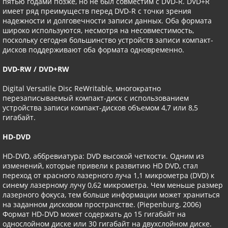
пятью годами позже, но не был совместим с DVD-R. DVD+R
имеет ряд преимуществ перед DVD-R с точки зрения
надежности и долговечности записи данных. Оба формата
широко используются, несмотря на несовместимость,
поскольку сегодня большинство устройств записи компакт-
дисков поддерживают оба формата одновременно.
DVD-RW / DVD+RW
Digital Versatile Disc ReWritable, многократно
перезаписываемый компакт-диск с использованием
устройства записи компакт-дисков объемом 4,7 или 8,5
гигабайт.
HD-DVD
HD-DVD, аббревиатура: DVD высокой четкости. Одним из
изменений, которые привели к развитию HD DVD, стал
переход от красного лазерного луча 1,1 микрометра (DVD) к
синему лазерному лучу 0,62 микрометра. Чем меньше размер
лазерного фокуса, тем больше информации может храниться
на заданном дисковом пространстве. (Piepenburg, 2006)
Формат HD-DVD может содержать до 15 гигабайт на
однослойном диске или 30 гигабайт на двухслойном диске.