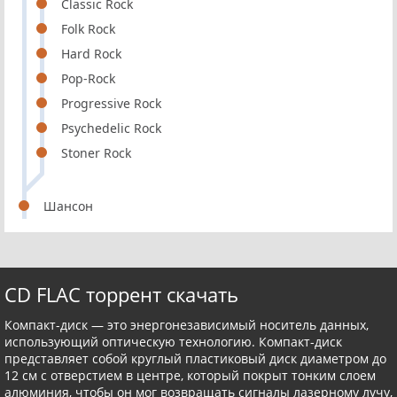
Classic Rock
Folk Rock
Hard Rock
Pop-Rock
Progressive Rock
Psychedelic Rock
Stoner Rock
Шансон
CD FLAC торрент скачать
Компакт-диск — это энергонезависимый носитель данных,
использующий оптическую технологию. Компакт-диск
представляет собой круглый пластиковый диск диаметром до
12 см с отверстием в центре, который покрыт тонким слоем
алюминия, чтобы он мог возвращать сигналы лазерному лучу,