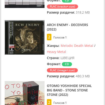
Формат:
CD
FLAC (tracks+.cue)
Размер раздачи:
318.2 MB
ARCH ENEMY - DECEIVERS
(2022)
2
Голосов
1
Жанры:
Melodic Death Metal
/
Heavy Metal
Страна:
ШВЕЦИЯ
Формат:
CD
FLAC (image+.cue)
Размер раздачи:
480.3 MB
OTOMO YOSHIHIDE SPECIAL
BIG BAND - STONE STONE
STONE (2022)
2
Голосов
1