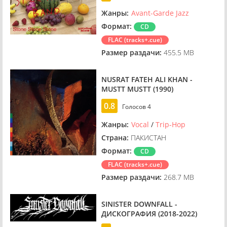
Жанры:
Avant-Garde Jazz
Формат:
CD
FLAC (tracks+.cue)
Размер раздачи:
455.5 MB
NUSRAT FATEH ALI KHAN -
MUSTT MUSTT (1990)
0.8
Голосов
4
Жанры:
Vocal
/
Trip-Hop
Страна:
ПАКИСТАН
Формат:
CD
FLAC (tracks+.cue)
Размер раздачи:
268.7 MB
SINISTER DOWNFALL -
ДИСКОГРАФИЯ (2018-2022)