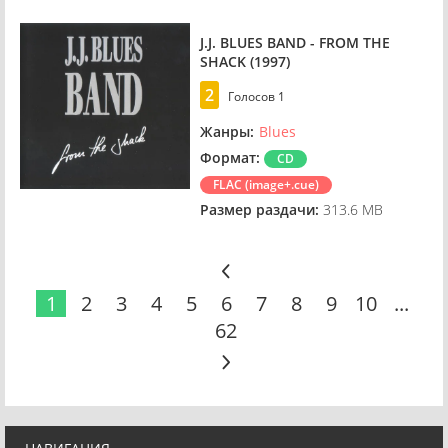
J.J. BLUES BAND - FROM THE
SHACK (1997)
2
Голосов
1
Жанры:
Blues
Формат:
CD
FLAC (image+.cue)
Размер раздачи:
313.6 MB
1
2
3
4
5
6
7
8
9
10
...
62