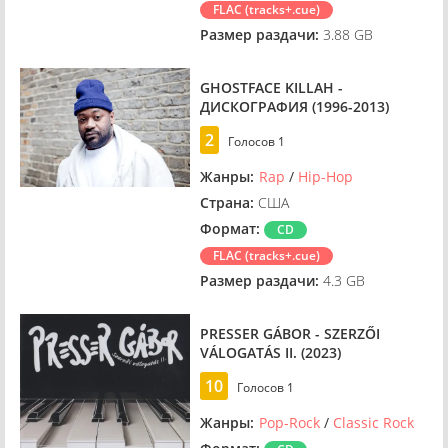
FLAC (tracks+.cue)
Размер раздачи:
3.88 GB
GHOSTFACE KILLAH -
ДИСКОГРАФИЯ (1996-2013)
2
Голосов
1
Жанры:
Rap
/
Hip-Hop
Страна:
США
Формат:
CD
FLAC (tracks+.cue)
Размер раздачи:
4.3 GB
PRESSER GÁBOR - SZERZŐI
VÁLOGATÁS II. (2023)
10
Голосов
1
Жанры:
Pop-Rock
/
Classic Rock