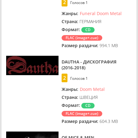
2
Голосов
1
Жанры:
Funeral Doom Metal
Страна:
ГЕРМАНИЯ
Формат:
CD
FLAC (image+.cue)
Размер раздачи:
994.1 MB
DAUTHA - ДИСКОГРАФИЯ
(2016-2018)
2
Голосов
1
Жанры:
Doom Metal
Страна:
ШВЕЦИЯ
Формат:
CD
FLAC (image+.cue)
Размер раздачи:
604.3 MB
OF MICE & MEN -