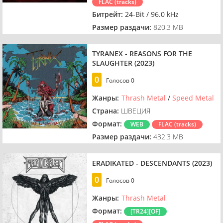
FLAC (tracks)
Битрейт:
24-Bit / 96.0 kHz
Размер раздачи:
820.3 MB
TYRANEX - REASONS FOR THE
SLAUGHTER (2023)
0
Голосов
0
Жанры:
Thrash Metal
/
Speed Metal
Страна:
ШВЕЦИЯ
Формат:
WEB
FLAC (tracks)
Размер раздачи:
432.3 MB
ERADIKATED - DESCENDANTS (2023)
0
Голосов
0
Жанры:
Thrash Metal
Формат:
[TR24][OF]