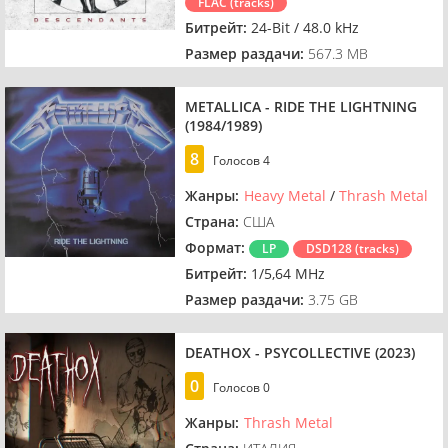
FLAC (tracks)
Битрейт:
24-Bit / 48.0 kHz
Размер раздачи:
567.3 MB
METALLICA - RIDE THE LIGHTNING
(1984/1989)
8
Голосов
4
Жанры:
Heavy Metal
/
Thrash Metal
Страна:
США
Формат:
LP
DSD128 (tracks)
Битрейт:
1/5,64 MHz
Размер раздачи:
3.75 GB
DEATHOX - PSYCOLLECTIVE (2023)
0
Голосов
0
Жанры:
Thrash Metal