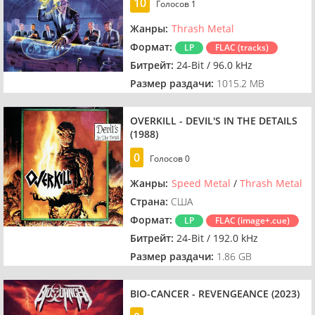
10
Голосов
1
Жанры:
Thrash Metal
Формат:
LP
FLAC (tracks)
Битрейт:
24-Bit / 96.0 kHz
Размер раздачи:
1015.2 MB
OVERKILL - DEVIL'S IN THE DETAILS
(1988)
0
Голосов
0
Жанры:
Speed Metal
/
Thrash Metal
Страна:
США
Формат:
LP
FLAC (image+.cue)
Битрейт:
24-Bit / 192.0 kHz
Размер раздачи:
1.86 GB
BIO-CANCER - REVENGEANCE (2023)