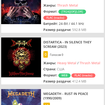
Жанры:
Thrash Metal
Формат:
[TR24][OF][LDR]
FLAC (tracks)
Битрейт:
24-Bit / 44.1 kHz
Размер раздачи:
592.8 MB
DISTARTICA - IN SILENCE THEY
SCREAM (2023)
0
Голосов
0
Жанры:
Heavy Metal
/
Thrash Metal
Страна:
США
Формат:
WEB
FLAC (tracks)
Размер раздачи:
412.4 MB
MEGADETH - RUST IN PEACE
(1990/2009)