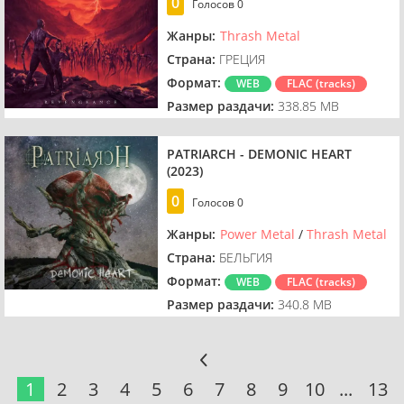
0
Голосов
0
Жанры:
Thrash Metal
Страна:
ГРЕЦИЯ
Формат:
WEB
FLAC (tracks)
Размер раздачи:
338.85 MB
PATRIARCH - DEMONIC HEART
(2023)
0
Голосов
0
Жанры:
Power Metal
/
Thrash Metal
Страна:
БЕЛЬГИЯ
Формат:
WEB
FLAC (tracks)
Размер раздачи:
340.8 MB
1
2
3
4
5
6
7
8
9
10
...
13