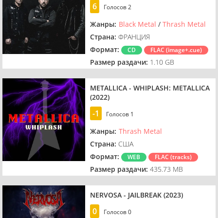
6
Голосов
2
Жанры:
Black Metal
/
Thrash Metal
Страна:
ФРАНЦИЯ
Формат:
CD
FLAC (image+.cue)
Размер раздачи:
1.10 GB
METALLICA - WHIPLASH: METALLICA
(2022)
-1
Голосов
1
Жанры:
Thrash Metal
Страна:
США
Формат:
WEB
FLAC (tracks)
Размер раздачи:
435.73 MB
NERVOSA - JAILBREAK (2023)
0
Голосов
0