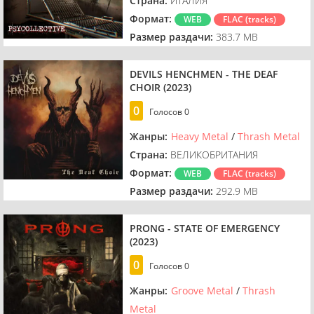
Страна:
ИТАЛИЯ
Формат:
WEB
FLAC (tracks)
Размер раздачи:
383.7 MB
DEVILS HENCHMEN - THE DEAF
CHOIR (2023)
0
Голосов
0
Жанры:
Heavy Metal
/
Thrash Metal
Страна:
ВЕЛИКОБРИТАНИЯ
Формат:
WEB
FLAC (tracks)
Размер раздачи:
292.9 MB
PRONG - STATE OF EMERGENCY
(2023)
0
Голосов
0
Жанры:
Groove Metal
/
Thrash
Metal