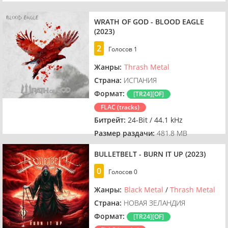
WRATH OF GOD - BLOOD EAGLE
(2023)
2
Голосов
1
Жанры:
Thrash Metal
Страна:
ИСПАНИЯ
Формат:
[TR24][OF]
FLAC (tracks)
Битрейт:
24-Bit / 44.1 kHz
Размер раздачи:
481.8 MB
BULLETBELT - BURN IT UP (2023)
0
Голосов
0
Жанры:
Black Metal
/
Thrash Metal
Страна:
НОВАЯ ЗЕЛАНДИЯ
Формат:
[TR24][OF]