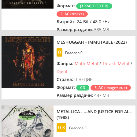
Формат:
[TR24][OF][LDR]
FLAC (tracks)
Битрейт:
24-Bit / 48.0 kHz
Размер раздачи:
585 MB
MESHUGGAH - IMMUTABLE (2022)
0
Голосов
0
Жанры:
Math Metal
/
Thrash Metal
/
Djent
Страна:
ШВЕЦИЯ
Формат:
CD
FLAC (image+.cue)
Размер раздачи:
487 MB
METALLICA - ...AND JUSTICE FOR ALL
(1988)
0.3
Голосов
3