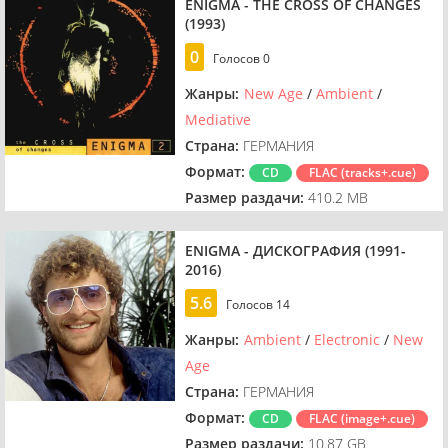
ENIGMA - THE CROSS OF CHANGES
(1993)
0
Голосов
0
Жанры:
New Age
/
Ambient
/
Mediative
Страна:
ГЕРМАНИЯ
Формат:
CD
FLAC (tracks+.cue)
Размер раздачи:
410.2 MB
ENIGMA - ДИСКОГРАФИЯ (1991-
2016)
5.6
Голосов
14
Жанры:
Ambient
/
Electronic
/
New
Age
Страна:
ГЕРМАНИЯ
Формат:
CD
FLAC (image+.cue)
Размер раздачи:
10.87 GB