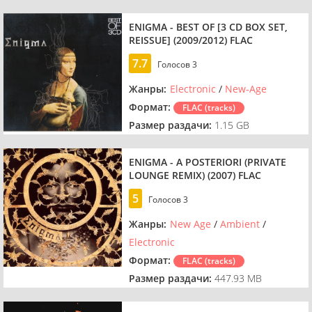
ENIGMA - BEST OF [3 CD BOX SET,
REISSUE] (2009/2012) FLAC
7.7
Голосов
3
Жанры:
Electronic
/
New-Age
Формат:
FLAC (tracks)
Размер раздачи:
1.15 GB
ENIGMA - A POSTERIORI (PRIVATE
LOUNGE REMIX) (2007) FLAC
5
Голосов
3
Жанры:
New Age
/
Ambient
/
Electronic
Формат:
FLAC (tracks)
Размер раздачи:
447.93 MB