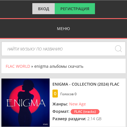
ВХОД
РЕГИСТРАЦИЯ
МЕНЮ
FLAC WORLD
» enigma альбомы скачать
ENIGMA - COLLECTION (2024) FLAC
0
Голосов
0
Жанры:
New Age
Формат:
FLAC (tracks)
Размер раздачи:
2.14 GB