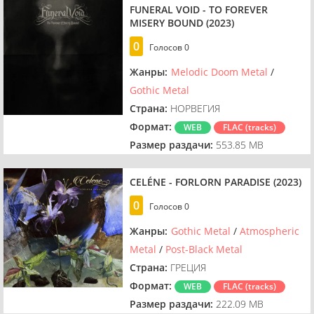
FUNERAL VOID - TO FOREVER
MISERY BOUND (2023)
0
Голосов
0
Жанры:
Melodic Doom Metal
/
Gothic Metal
Страна:
НОРВЕГИЯ
Формат:
WEB
FLAC (tracks)
Размер раздачи:
553.85 MB
CELÉNE - FORLORN PARADISE (2023)
0
Голосов
0
Жанры:
Gothic Metal
/
Atmospheric
Metal
/
Post-Black Metal
Страна:
ГРЕЦИЯ
Формат:
WEB
FLAC (tracks)
Размер раздачи:
222.09 MB