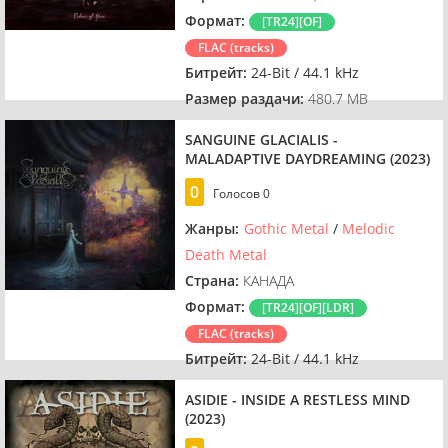
Формат:
[TR24][OF]
FLAC (tracks)
Битрейт:
24-Bit / 44.1 kHz
Размер раздачи:
480.7 MB
SANGUINE GLACIALIS -
MALADAPTIVE DAYDREAMING (2023)
0
Голосов
0
Жанры:
Gothic Metal
/
Melodic
Death Metal
Страна:
КАНАДА
Формат:
[TR24][OF][LDR]
FLAC (tracks)
Битрейт:
24-Bit / 44.1 kHz
Размер раздачи:
674.3 MB
ASIDIE - INSIDE A RESTLESS MIND
(2023)