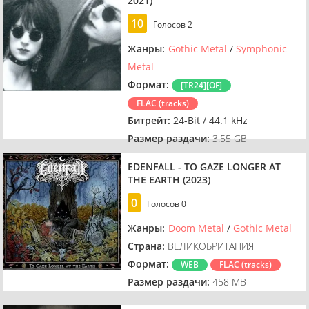
2021)
10
Голосов
2
Жанры:
Gothic Metal
/
Symphonic
Metal
Формат:
[TR24][OF]
FLAC (tracks)
Битрейт:
24-Bit / 44.1 kHz
Размер раздачи:
3.55 GB
EDENFALL - TO GAZE LONGER AT
THE EARTH (2023)
0
Голосов
0
Жанры:
Doom Metal
/
Gothic Metal
Страна:
ВЕЛИКОБРИТАНИЯ
Формат:
WEB
FLAC (tracks)
Размер раздачи:
458 MB