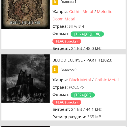
9
Голосов
1
Жанры:
Gothic Metal
/
Melodic
Doom Metal
Страна:
ИТАЛИЯ
Формат:
[TR24][OF][LDR]
FLAC (tracks)
Битрейт:
24-Bit / 48.0 kHz
Размер раздачи:
545.2 MB
BLOOD ECLIPSE - PART II (2023)
0
Голосов
0
Жанры:
Black Metal
/
Gothic Metal
Страна:
РОССИЯ
Формат:
[TR24][OF]
FLAC (tracks)
Битрейт:
24-Bit / 44.1 kHz
Размер раздачи:
365 MB