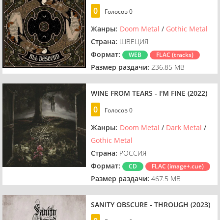
0
Голосов
0
Жанры:
Doom Metal
/
Gothic Metal
Страна:
ШВЕЦИЯ
Формат:
WEB
FLAC (tracks)
Размер раздачи:
236.85 MB
WINE FROM TEARS - I'M FINE (2022)
0
Голосов
0
Жанры:
Doom Metal
/
Dark Metal
/
Gothic Metal
Страна:
РОССИЯ
Формат:
CD
FLAC (image+.cue)
Размер раздачи:
467.5 MB
SANITY OBSCURE - THROUGH (2023)