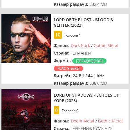
Размер раздачи:
332.4 MB
LORD OF THE LOST - BLOOD &
GLITTER (2022)
10
Голосов
1
Жанры:
Dark Rock
/
Gothic Metal
Страна:
ГЕРМАНИЯ
Формат:
[TR24][OF][LDR]
FLAC (tracks)
Битрейт:
24-Bit / 44.1 kHz
Размер раздачи:
638.6 MB
LORD OF SHADOWS - ECHOES OF
YORE (2023)
0
Голосов
0
Жанры:
Doom Metal
/
Gothic Metal
Страна:
ГЕРМАНИЯ, РУМЫНИЯ