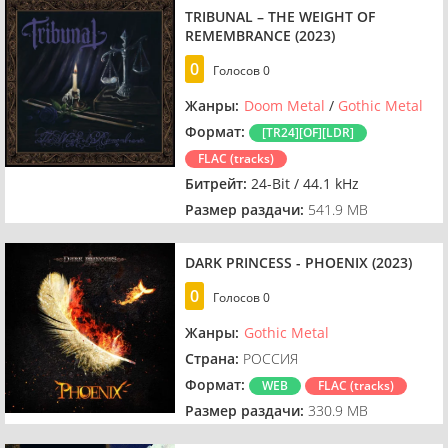
TRIBUNAL – THE WEIGHT OF
REMEMBRANCE (2023)
0
Голосов
0
Жанры:
Doom Metal
/
Gothic Metal
Формат:
[TR24][OF][LDR]
FLAC (tracks)
Битрейт:
24-Bit / 44.1 kHz
Размер раздачи:
541.9 MB
DARK PRINCESS - PHOENIX (2023)
0
Голосов
0
Жанры:
Gothic Metal
Страна:
РОССИЯ
Формат:
WEB
FLAC (tracks)
Размер раздачи:
330.9 MB