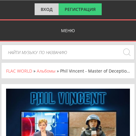
ВХОД
РЕГИСТРАЦИЯ
МЕНЮ
FLAC WORLD
»
Альбомы
» Phil Vincent - Master of Deception (2024) FLAC