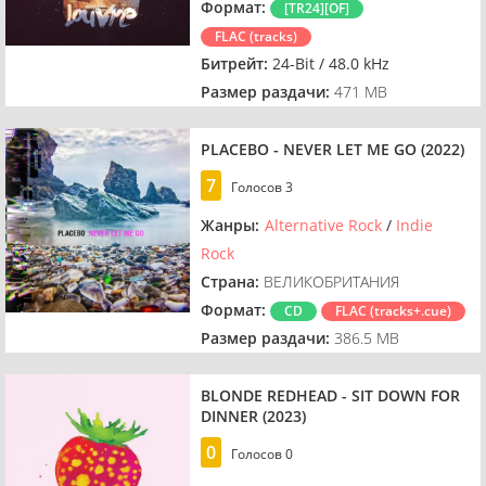
Формат:
[TR24][OF]
FLAC (tracks)
Битрейт:
24-Bit / 48.0 kHz
Размер раздачи:
471 MB
PLACEBO - NEVER LET ME GO (2022)
7
Голосов
3
Жанры:
Alternative Rock
/
Indie
Rock
Страна:
ВЕЛИКОБРИТАНИЯ
Формат:
CD
FLAC (tracks+.cue)
Размер раздачи:
386.5 MB
BLONDE REDHEAD - SIT DOWN FOR
DINNER (2023)
0
Голосов
0