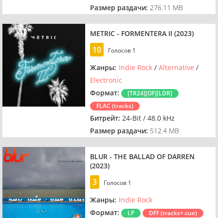
Размер раздачи:
276.11 MB
METRIC - FORMENTERA II (2023)
10
Голосов
1
Жанры:
Indie Rock
/
Alternative
/
Electronic
Формат:
[TR24][OF][LDR]
FLAC (tracks)
Битрейт:
24-Bit / 48.0 kHz
Размер раздачи:
512.4 MB
BLUR - THE BALLAD OF DARREN
(2023)
3
Голосов
1
Жанры:
Indie Rock
Формат:
LP
DFF (tracks+.cue)