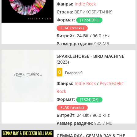
Жанры:
Indie Rock
Страна:
ВЕЛИКОБРИТАНИЯ
Формат:
[TR24][OF]
FLAC (tracks)
Битрейт:
24-Bit / 96.0 kHz
Размер раздачи:
948 MB
SPARKLEHORSE - BIRD MACHINE
(2023)
0
Голосов
0
Жанры:
Indie Rock
/
Psychedelic
Rock
Формат:
[TR24][OF]
FLAC (tracks)
Битрейт:
24-Bit / 96.0 kHz
Размер раздачи:
925.7 MB
GEMMA RAY - GEMMA RAY & THE