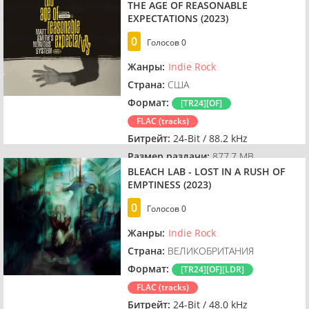
THE AGE OF REASONABLE
EXPECTATIONS (2023)
0
Голосов
0
Жанры:
Indie Rock
Страна:
США
Формат:
[TR24][OF]
FLAC (tracks)
Битрейт:
24-Bit / 88.2 kHz
Размер раздачи:
877.7 MB
BLEACH LAB - LOST IN A RUSH OF
EMPTINESS (2023)
0
Голосов
0
Жанры:
Indie Rock
Страна:
ВЕЛИКОБРИТАНИЯ
Формат:
[TR24][OF][LDR]
FLAC (tracks)
Битрейт:
24-Bit / 48.0 kHz