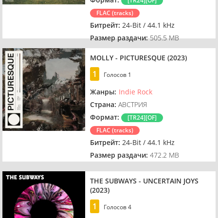
[TR24][OF]
FLAC (tracks)
Битрейт:
24-Bit / 44.1 kHz
Размер раздачи:
505.5 MB
MOLLY - PICTURESQUE (2023)
1
Голосов
1
Жанры:
Indie Rock
Страна:
АВСТРИЯ
Формат:
[TR24][OF]
FLAC (tracks)
Битрейт:
24-Bit / 44.1 kHz
Размер раздачи:
472.2 MB
THE SUBWAYS - UNCERTAIN JOYS
(2023)
1
Голосов
4