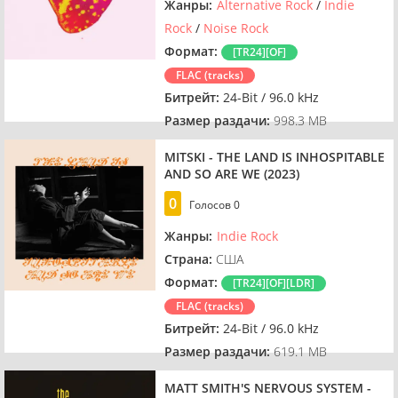
Жанры:
Alternative Rock
/
Indie
Rock
/
Noise Rock
Формат:
[TR24][OF]
FLAC (tracks)
Битрейт:
24-Bit / 96.0 kHz
Размер раздачи:
998.3 MB
MITSKI - THE LAND IS INHOSPITABLE
AND SO ARE WE (2023)
0
Голосов
0
Жанры:
Indie Rock
Страна:
США
Формат:
[TR24][OF][LDR]
FLAC (tracks)
Битрейт:
24-Bit / 96.0 kHz
Размер раздачи:
619.1 MB
MATT SMITH'S NERVOUS SYSTEM -