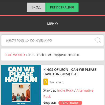
ВХОД
РЕГИСТРАЦИЯ
МЕНЮ
FLAC WORLD
» indie rock FLAC торрент скачать
KINGS OF LEON - CAN WE PLEASE
HAVE FUN (2024) FLAC
0
Голосов
0
Жанры:
Indie Rock
/
Alternative
Rock
Формат:
FLAC (tracks)