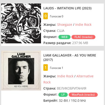
LAUDS - IMITATION LIFE (2023)
0
Голосов
0
Жанры:
Shoegaze
/
Indie Rock
Страна:
США
Формат:
WEB
FLAC (tracks)
Размер раздачи:
237.96 MB
LIAM GALLAGHER - AS YOU WERE
(2017)
1
Голосов
1
Жанры:
Indie Rock
/
Alternative
Rock
Страна:
ВЕЛИКОБРИТАНИЯ
Формат:
LP
WavPack (tracks)
Битрейт:
32-Bit / 192.0 kHz