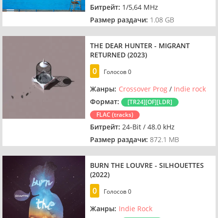
Битрейт:
1/5,64 MHz
Размер раздачи:
1.08 GB
THE DEAR HUNTER - MIGRANT
RETURNED (2023)
0
Голосов
0
Жанры:
Crossover Prog
/
Indie rock
Формат:
[TR24][OF][LDR]
FLAC (tracks)
Битрейт:
24-Bit / 48.0 kHz
Размер раздачи:
872.1 MB
BURN THE LOUVRE - SILHOUETTES
(2022)
0
Голосов
0
Жанры:
Indie Rock