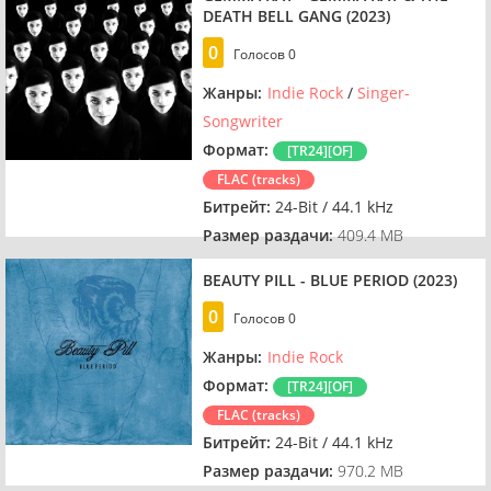
DEATH BELL GANG (2023)
0
Голосов
0
Жанры:
Indie Rock
/
Singer-
Songwriter
Формат:
[TR24][OF]
FLAC (tracks)
Битрейт:
24-Bit / 44.1 kHz
Размер раздачи:
409.4 MB
BEAUTY PILL - BLUE PERIOD (2023)
0
Голосов
0
Жанры:
Indie Rock
Формат:
[TR24][OF]
FLAC (tracks)
Битрейт:
24-Bit / 44.1 kHz
Размер раздачи:
970.2 MB