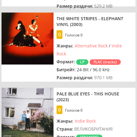
Размер раздачи:
529.2 MB
THE WHITE STRIPES - ELEPHANT
VINYL (2003)
0
Голосов
0
Жанры:
Alternative Rock
/
Indie
Rock
Формат:
LP
FLAC (tracks)
Битрейт:
24-Bit / 96.0 kHz
Размер раздачи:
970.1 MB
PALE BLUE EYES - THIS HOUSE
(2023)
0
Голосов
0
Жанры:
Indie Rock
Страна:
ВЕЛИКОБРИТАНИЯ
Формат: