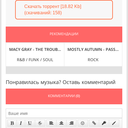
Скачать торрент [18.82 Kb]
(cкачиваний: 158)
РЕКОМЕНДАЦИИ
2001)
MACY GRAY - THE TROUBLE WITH BEING MYSELF (2003)
MOSTLY AUTUMN - PASSENGERS
C
R&B / FUNK / SOUL
ROCK
Понравилась музыка? Оставь комментарий
КОММЕНТАРИИ
(0)