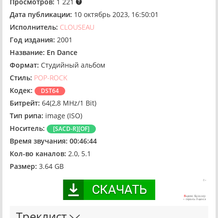
Просмотров:
1 221
Дата публикации:
10 октябрь 2023, 16:50:01
Исполнитель:
CLOUSEAU
Год издания:
2001
Название:
En Dance
Формат:
Студийный альбом
Стиль:
POP-ROCK
Кодек:
DST64
Битрейт:
64(2,8 MHz/1 Bit)
Тип рипа:
image (ISO)
Носитель:
[SACD-R][OF]
Время звучания:
00:46:44
Кол-во каналов:
2.0, 5.1
Размер:
3.64 GB
Треклист