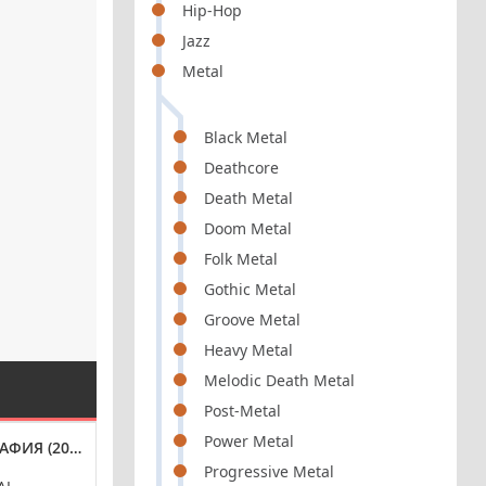
Hip-Hop
Jazz
Metal
Black Metal
Deathcore
Death Metal
Doom Metal
Folk Metal
Gothic Metal
Groove Metal
Heavy Metal
Melodic Death Metal
Post-Metal
Power Metal
ФИЯ (2009-2022)
МИХАИЛ БУБЛИК - ДИСКОГРАФИЯ (2012-2016)
ЗВЕРИ - ДИСКО
Progressive Metal