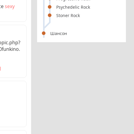
ite
sexy
Psychedelic Rock
Stoner Rock
Шансон
opic.php?
funkino.
l