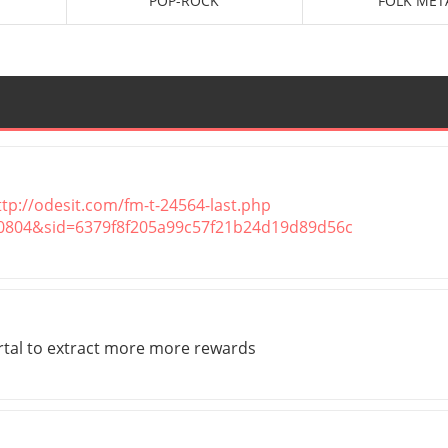
POP-ROCK
FOLK MET
ttp://odesit.com/fm-t-24564-last.php
=50804&sid=6379f8f205a99c57f21b24d19d89d56c
tal to extract more more rewards