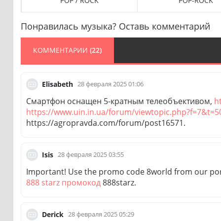
POP / ROCK
POP-ROCK
Понравилась музыка? Оставь комментарий
КОММЕНТАРИИ
(22)
28 февраля 2025 01:06
Elisabeth
Смартфон оснащен 5-кратным телеобъективом,
h
https://www.uin.in.ua/forum/viewtopic.php?f=7&t
https://agropravda.com/forum/post16571.
28 февраля 2025 03:55
Isis
Important! Use the promo code 8world from our por
888 starz промокод
888starz.
28 февраля 2025 05:29
Derick