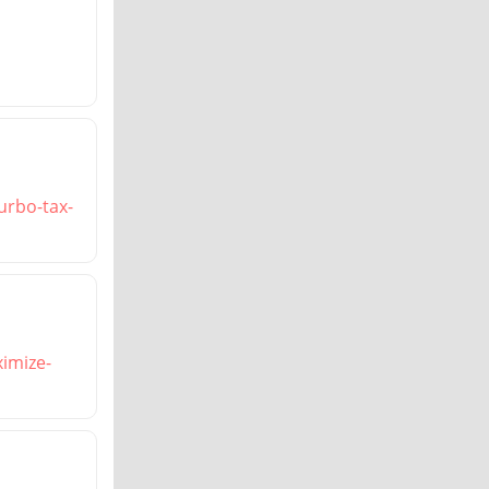
urbo-tax-
ximize-