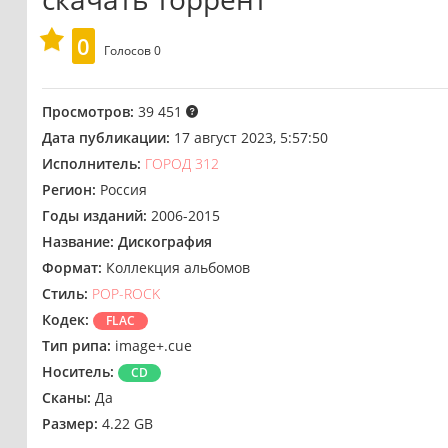
0
Голосов
0
Просмотров:
39 451
Дата публикации:
17 август 2023, 5:57:50
Исполнитель:
ГОРОД 312
Регион:
Россия
Годы изданий:
2006-2015
Название:
Дискография
Формат:
Коллекция альбомов
Стиль:
POP-ROCK
Кодек:
FLAC
Тип рипа:
image+.cue
Носитель:
CD
Сканы:
Да
Размер:
4.22 GB