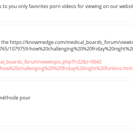
es to you only favorites porn videos for viewing on our webs
l of the https://knowmedge.com/medical_boards_forum/viewt
1765/1079759-how%20challenging%20%20friday%20night%20
al_boards_forum/viewtopic.php?f=22&t=9042
-how%20challenging%20%20friday%20night%20funkino.htm
 méthode pour