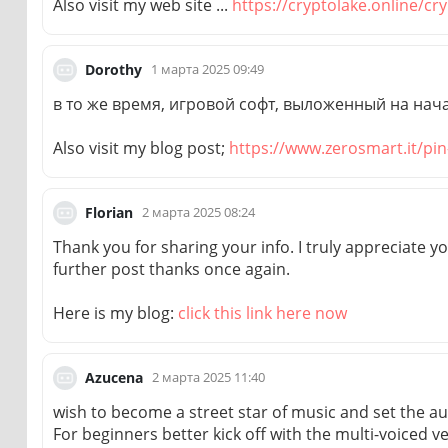
Also visit my web site ...
https://cryptolake.online/cr
1 марта 2025 09:49
Dorothy
в то же время, игровой софт, выложенный на нача
Also visit my blog post;
https://www.zerosmart.it/pin-
2 марта 2025 08:24
Florian
Thank you for sharing your info. I truly appreciate you
further post thanks once again.
Here is my blog:
click this link here now
2 марта 2025 11:40
Azucena
wish to become a street star of music and set the au
For beginners better kick off with the multi-voiced v