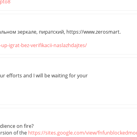
ypto8
льном зеркале, пиратский, https://www.zerosmart.
up-igrat-bez-verifikacii-naslazhdajtes/
r efforts and I will be waiting for your
dience on fire?
ersion of the
https://sites.google.com/view/fnfunblockedmo