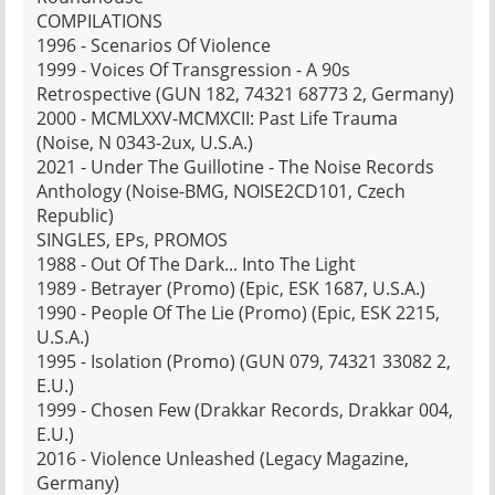
COMPILATIONS
1996 - Scenarios Of Violence
1999 - Voices Of Transgression - A 90s
Retrospective (GUN 182, 74321 68773 2, Germany)
2000 - MCMLXXV-MCMXCII: Past Life Trauma
(Noise, N 0343-2ux, U.S.A.)
2021 - Under The Guillotine - The Noise Records
Anthology (Noise-BMG, NOISE2CD101, Czech
Republic)
SINGLES, EPs, PROMOS
1988 - Out Of The Dark... Into The Light
1989 - Betrayer (Promo) (Epic, ESK 1687, U.S.A.)
1990 - People Of The Lie (Promo) (Epic, ESK 2215,
U.S.A.)
1995 - Isolation (Promo) (GUN 079, 74321 33082 2,
E.U.)
1999 - Chosen Few (Drakkar Records, Drakkar 004,
E.U.)
2016 - Violence Unleashed (Legacy Magazine,
Germany)