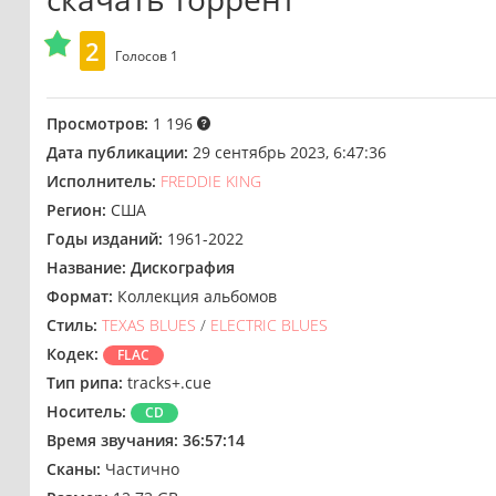
2
Голосов
1
Просмотров:
1 196
Дата публикации:
29 сентябрь 2023, 6:47:36
Исполнитель:
FREDDIE KING
Регион:
США
Годы изданий:
1961-2022
Название:
Дискография
Формат:
Коллекция альбомов
Стиль:
TEXAS BLUES
/
ELECTRIC BLUES
Кодек:
FLAC
Тип рипа:
tracks+.cue
Носитель:
CD
Время звучания:
36:57:14
Сканы:
Частично