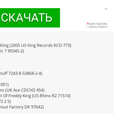
 King (2005 US King Records KCD-773)
ic 7 90345-2)
tuff 7243-8-53868-2-4)
 001)
sions (UK Ace CDCHD 454)
st Of Freddy King (US Rhino R2 71510)
2 2 5)
Shout Factory DK 97642)