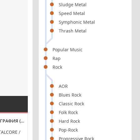
Sludge Metal
Speed Metal
Symphonic Metal
Thrash Metal
Popular Music
Rap
Rock
AOR
Blues Rock
Classic Rock
Folk Rock
ГРАФИЯ (2020-2022)
MADONNA - ДИСКОГРАФИЯ (1987-2021)
SPICE GIRLS - 
Hard Rock
Pop-Rock
TALCORE /
POP / DANCE
POP / 
Progressive Rock