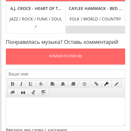
S] (2025) FLAC
LOST CONNECTION (2025) FLAC
A.J. CROCE - HEART OF THE ETERNAL [24-BIT HI-RES] (2025) F
CAYLEE HAMMACK - BED OF ROSE
C
/
JAZZ / ROCK / FUNK / SOUL
FOLK / WORLD / COUNTRY
/
Понравилась музыка? Оставь комментарий
КОММЕНТАРИИ
(0)
Введите два слова с картинки: