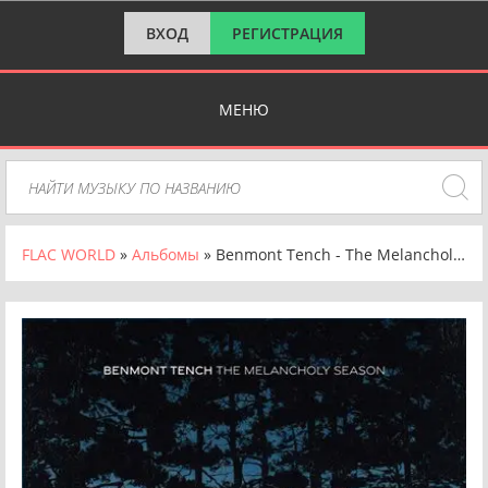
ВХОД
РЕГИСТРАЦИЯ
МЕНЮ
FLAC WORLD
»
Альбомы
» Benmont Tench - The Melancholy Season [24-bit Hi-Res] (2025) FLAC