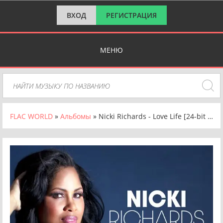
ВХОД
РЕГИСТРАЦИЯ
МЕНЮ
FLAC WORLD
»
Альбомы
» Nicki Richards - Love Life [24-bit Hi-Res] (2025) FLAC