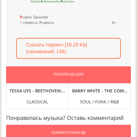
Скачать торрент [18.28 Kb]
(cкачиваний: 148)
РЕКОМЕНДАЦИИ
ION, 24-BIT HI-RES] (2025) FLAC
24 PRELUDES & FUGUES [24-BIT HI-RES] (2025) FLAC
TESSA UYS - BEETHOVEN: SYMPHONIES, VOL. 5 [24-BIT HI-RES]
BARRY WHITE - THE COMPLETE 
B
CLASSICAL
SOUL / FUNK / R&B
Понравилась музыка? Оставь комментарий
КОММЕНТАРИИ
(0)