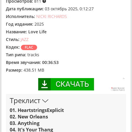
Просмотров:
811
Дата публикации:
03 октябрь 2025, 0:12:27
Исполнитель:
NICKI RICHARDS
Год издания:
2025
Название:
Love Life
Стиль:
JAZZ
Кодек:
FLAC
Тип рипа:
tracks
Время звучания:
00:36:53
Размер:
438.51 MB
Треклист
01. HeartstriпgsExplicit
02. New Orleans
03. Anything
04. It's Your Thang