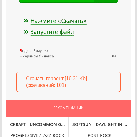
Скачать торрент [16.31 Kb]
(cкачиваний: 101)
РЕКОМЕНДАЦИИ
- HUMANHOOD (2025) FLAC
CKRAFT - UNCOMMON GROUNDS (2025) FLAC
SOFTSUN - DAYLIGHT IN THE DA
S
PROGRESSIVE / JAZZ-ROCK
POST-ROCK