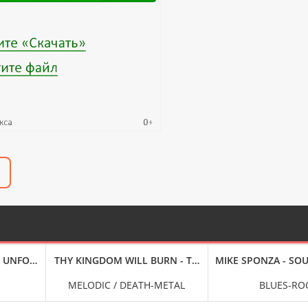
 UNFOLD (2025) FLAC
THY KINGDOM WILL BURN - THE LOSS AND REDEMPTIO
MIKE SPONZA - SOU
MELODIC / DEATH-METAL
BLUES-RO