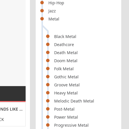
Hip-Hop
Jazz
Metal
Black Metal
Deathcore
Death Metal
Doom Metal
Folk Metal
Gothic Metal
Groove Metal
Heavy Metal
Melodic Death Metal
N (2025) FLAC
NDS LIKE SUNDAY (2024) FLAC
SOFTSUN - DAYLIGHT IN THE DARK (2024) FLAC
SEAN MANN - S
Post-Metal
Power Metal
CK
POST-ROCK
INSTRUMENTAL 
Progressive Metal