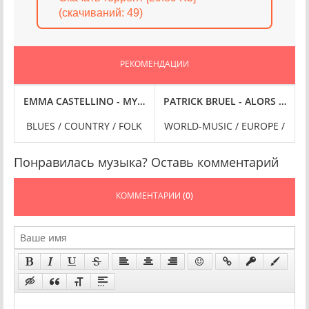
(cкачиваний: 49)
РЕКОМЕНДАЦИИ
UNDTRACK, 24-BIT HI-RES] (2024) FLAC
M THE MERCH DESK [2016 - 2023, 24-BIT HI-RES] (2024) FLAC
EMMA CASTELLINO - MYSIDEOFTHESTORY [THE TAPES, 24-BIT 
VICTOR LE MASNE - MUSIC FROM THE OPENING CEREMONY OF THE OLYMPIC GAMES PARIS 2024 [24-BIT HI-RES] (
BLUES / COUNTRY / FOLK
WORLD-MUSIC / EUROPE /
Понравилась музыка? Оставь комментарий
КОММЕНТАРИИ
(0)