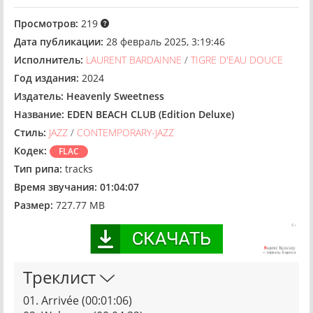
Просмотров:
219
Дата публикации:
28 февраль 2025, 3:19:46
Исполнитель:
LAURENT BARDAINNE
/
TIGRE D'EAU DOUCE
Год издания:
2024
Издатель:
Heavenly Sweetness
Название:
EDEN BEACH CLUB (Edition Deluxe)
Стиль:
JAZZ
/
CONTEMPORARY-JAZZ
Кодек:
FLAC
Тип рипа:
tracks
Время звучания:
01:04:07
Размер:
727.77 MB
Треклист
01. Arrivée (00:01:06)