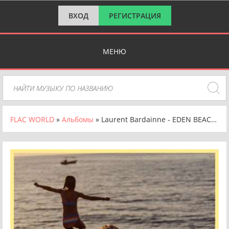
ВХОД
РЕГИСТРАЦИЯ
МЕНЮ
FLAC WORLD
»
Альбомы
» Laurent Bardainne - EDEN BEACH CLUB [Edition Deluxe, 24-bit Hi-Res] (2024) FLAC