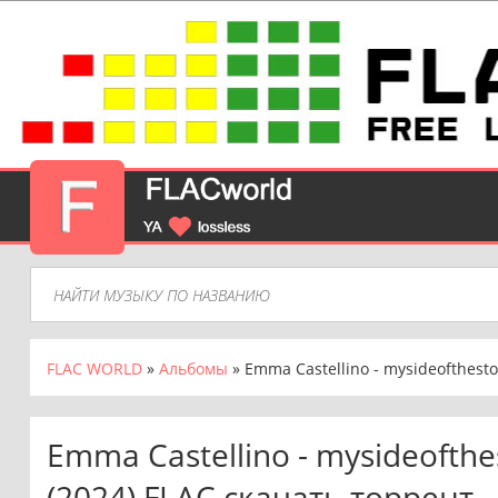
FLAC WORLD
»
Альбомы
» Emma Castellino - mysideofthestory
Emma Castellino - mysideofthes
(2024) FLAC скачать торрент