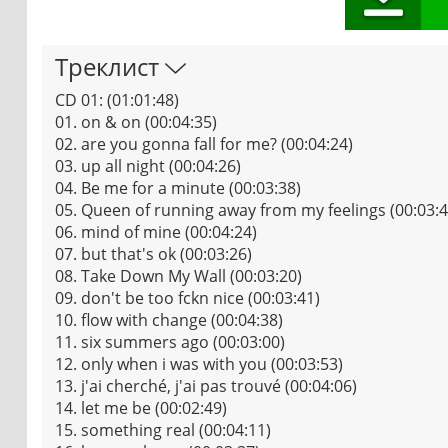
Треклист
CD 01: (01:01:48)
01. on & on (00:04:35)
02. are you gonna fall for me? (00:04:24)
03. up all night (00:04:26)
04. Be me for a minute (00:03:38)
05. Queen of running away from my feelings (00:03:4
06. mind of mine (00:04:24)
07. but that's ok (00:03:26)
08. Take Down My Wall (00:03:20)
09. don't be too fckn nice (00:03:41)
10. flow with change (00:04:38)
11. six summers ago (00:03:00)
12. only when i was with you (00:03:53)
13. j'ai cherché, j'ai pas trouvé (00:04:06)
14. let me be (00:02:49)
15. something real (00:04:11)