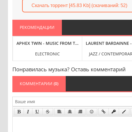
Скачать торрент [45.83 Kb] (cкачиваний: 52)
РЕКОМЕНДАЦИИ
AL MOTION PICTURE SOUNDTRACK, 24-BIT HI-RES] (2024) FLAC
WHEAT [2024 REMASTER, 24-BIT HI-RES] (1969/2024) FLAC
APHEX TWIN - MUSIC FROM THE MERCH DESK [2016 - 2023, 
LAURENT BARDAINNE - 
ELECTRONIC
JAZZ / CONTEMPORAR
Понравилась музыка? Оставь комментарий
КОММЕНТАРИИ
(0)