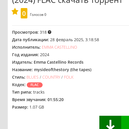
0
Голосов
0
Просмотров:
318
Дата публикации:
28 февраль 2025, 3:18:58
Исполнитель:
EMMA CASTELLINO
Год издания:
2024
Издатель:
Emma Castellino Records
Название:
mysideofthestory (the tapes)
Стиль:
BLUES
/
COUNTRY
/
FOLK
Кодек:
FLAC
Тип рипа:
tracks
Время звучания:
01:55:20
Размер:
1.07 GB