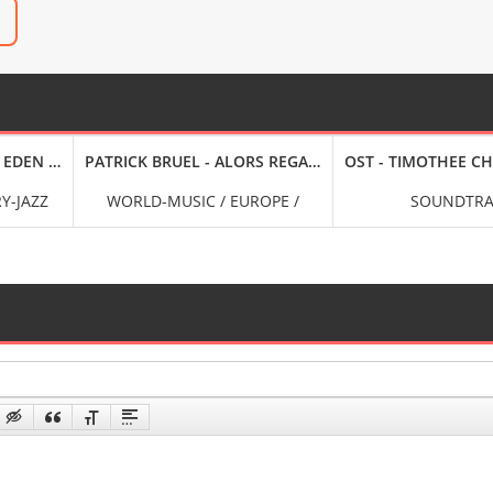
24-BIT HI-RES] (2024) FLAC
EDEN BEACH CLUB [EDITION DELUXE, 24-BIT HI-RES] (2024) FLAC
PATRICK BRUEL - ALORS REGARDE
OST - TIMOTHEE CH
Y-JAZZ
WORLD-MUSIC / EUROPE /
SOUNDTRA