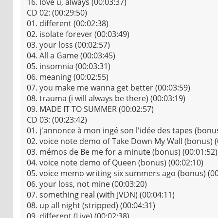
16. love u, always (00:03:37)
CD 02: (00:29:50)
01. different (00:02:38)
02. isolate forever (00:03:49)
03. your loss (00:02:57)
04. All a Game (00:03:45)
05. insomnia (00:03:31)
06. meaning (00:02:55)
07. you make me wanna get better (00:03:59)
08. trauma (i will always be there) (00:03:19)
09. MADE IT TO SUMMER (00:02:57)
CD 03: (00:23:42)
01. j'annonce à mon ingé son l'idée des tapes (bonus
02. voice note demo of Take Down My Wall (bonus) (
03. mémos de Be me for a minute (bonus) (00:01:52)
04. voice note demo of Queen (bonus) (00:02:10)
05. voice memo writing six summers ago (bonus) (00
06. your loss, not mine (00:03:20)
07. something real (with JVDN) (00:04:11)
08. up all night (stripped) (00:04:31)
09. different (Live) (00:02:38)