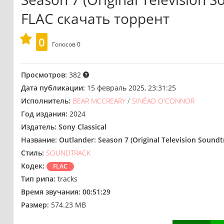
FLAC скачать торрент
0
Голосов
0
Просмотров:
382
Дата публикации:
15 февраль 2025, 23:31:25
Исполнитель:
BEAR MCCREARY
/
SINÉAD O'CONNOR
Год издания:
2024
Издатель:
Sony Classical
Название:
Outlander: Season 7 (Original Television Soundt
Стиль:
SOUNDTRACK
Кодек:
FLAC
Тип рипа:
tracks
Время звучания:
00:51:29
Размер:
574.23 MB