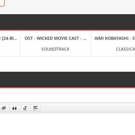
C
DU FILM, 24-BIT HI-RES] (2024) FLAC
[24-BIT HI-RES] (2024) FLAC
OST - WICKED MOVIE CAST - WICKED THE SOUNDTRACK 
AIMI KOBAYASHI - S
SOUNDTRACK
CLASSICA