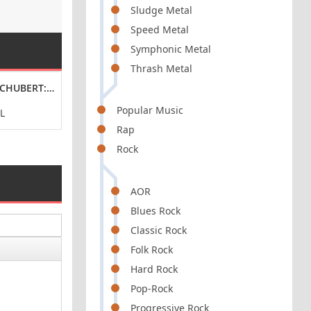
Sludge Metal
Speed Metal
Symphonic Metal
Thrash Metal
[24-BIT HI-RES] (2024) FLAC
CHUBERT: SONATA IN C MINOR, D. 958, 4 IMPROMPTUS, D. 935 & RO
THE CATCH - ABSENCE OF LIGHT (2024) FLAC
OST - AUDREY I
Popular Music
L
PROGRESSIVE-ROCK
SOUND
Rap
Rock
AOR
Blues Rock
Classic Rock
Folk Rock
Hard Rock
Pop-Rock
Progressive Rock