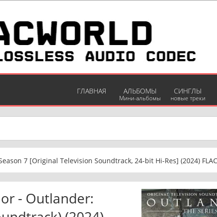
ГЛАВНАЯ
АЛЬБОМЫ
СИНГЛЫ
Мини-альбомы
новые треки
eason 7 [Original Television Soundtrack, 24-bit Hi-Res] (2024) FLA
or - Outlander:
oundtrack) (2024)