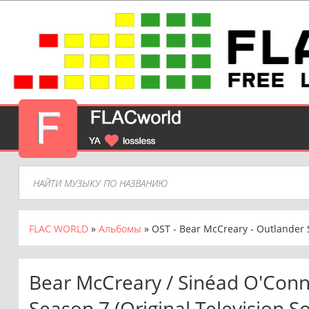
FLAC WORLD
»
Альбомы
» OST - Bear McCreary - Outlander S
Bear McCreary / Sinéad O'Conn
Season 7 (Original Television S