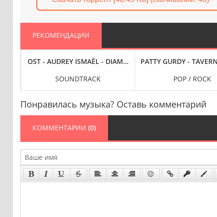
РЕКОМЕНДАЦИИ
IMPROMPTUS, D. 935 & RONDO, D. 951 [24-BIT HI-RES] (2024) FLA
LIGHT (2024) FLAC
OST - AUDREY ISMAËL - DIAMANT BRUT [BANDE ORIGINALE 
PATTY GURDY - TAVERN 
SOUNDTRACK
POP / ROCK
Понравилась музыка? Оставь комментарий
КОММЕНТАРИИ
(0)