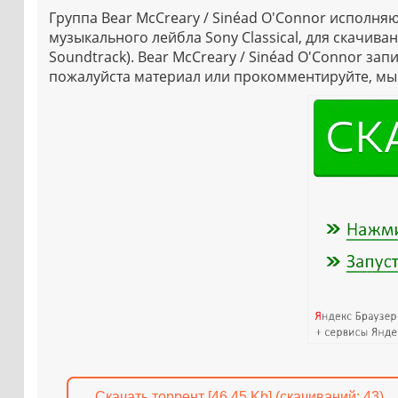
Группа Bear McCreary / Sinéad O'Connor исполн
музыкального лейбла Sony Classical, для скачиван
Soundtrack). Bear McCreary / Sinéad O'Connor зап
пожалуйста материал или прокомментируйте, мы 
Скачать торрент [46.45 Kb] (cкачиваний: 43)