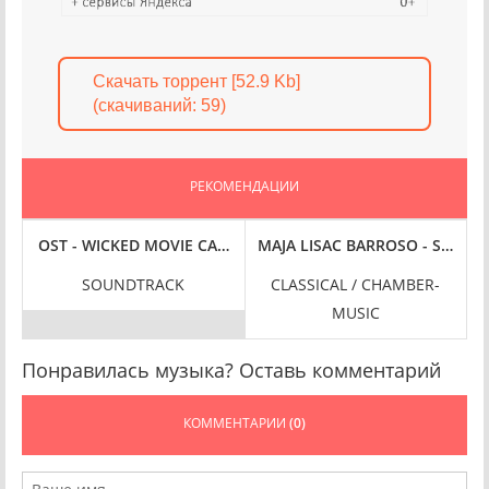
Скачать торрент [52.9 Kb]
(cкачиваний: 59)
РЕКОМЕНДАЦИИ
OSO, 24-BIT HI-RES] (2024) FLAC
I-RES] (2024) FLAC
4-BIT HI-RES] (2024) FLAC
OST - WICKED MOVIE CAST - WICKED THE SOUNDTRACK [24-BIT
MAJA LISAC BARROSO - STRIПG 
SOUNDTRACK
CLASSICAL / CHAMBER-
MUSIC
Понравилась музыка? Оставь комментарий
КОММЕНТАРИИ
(0)