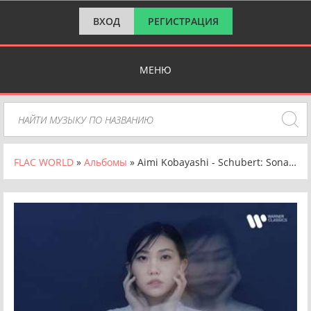
ВХОД
РЕГИСТРАЦИЯ
МЕНЮ
FLAC WORLD
»
Альбомы
» Aimi Kobayashi - Schubert: Sonata in C Minor, D. 958, 4 Impromptus, D. 935 & Rondo, D. 951 [24-bit Hi-Res] (2024) FLAC