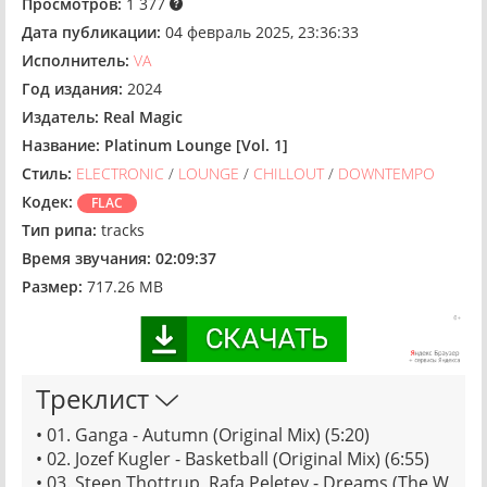
Просмотров:
1 377
Дата публикации:
04 февраль 2025, 23:36:33
Исполнитель:
VA
Год издания:
2024
Издатель:
Real Magic
Название:
Platinum Lounge [Vol. 1]
Стиль:
ELECTRONIC
/
LOUNGE
/
CHILLOUT
/
DOWNTEMPO
Кодек:
FLAC
Тип рипа:
tracks
Время звучания:
02:09:37
Размер:
717.26 MB
Треклист
• 01. Ganga - Autumn (Original Mix) (5:20)
• 02. Jozef Kugler - Basketball (Original Mix) (6:55)
• 03. Steen Thottrup, Rafa Peletey - Dreams (The W