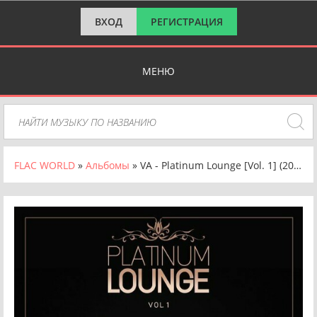
ВХОД
РЕГИСТРАЦИЯ
МЕНЮ
FLAC WORLD
»
Альбомы
» VA - Platinum Lounge [Vol. 1] (2024) FLAC