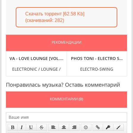
Скачать торрент [62.58 Kb]
(cкачиваний: 282)
РЕКОМЕНДАЦИИ
E TOUR SETLIST (2024) FLAC
ITH FRIENDS [24-BIT HI-RES] (2024) FLAC
VA - LOVE LOUNGE [VOL. 3] (2024) FLAC
PHOS TONI - ELECTRO SWING E
T
ELECTRONIC / LOUNGE /
ELECTRO-SWING
Понравилась музыка? Оставь комментарий
КОММЕНТАРИИ
(0)