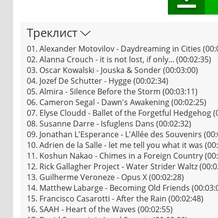
Треклист
01. Alexander Motovilov - Daydreaming in Cities (00:
02. Alanna Crouch - it is not lost, if only... (00:02:35)
03. Oscar Kowalski - Jouska & Sonder (00:03:00)
04. Jozef De Schutter - Hygge (00:02:34)
05. Almira - Silence Before the Storm (00:03:11)
06. Cameron Segal - Dawn's Awakening (00:02:25)
07. Elyse Cloudd - Ballet of the Forgetful Hedgehog (
08. Susanne Darre - Isfuglens Dans (00:02:32)
09. Jonathan L'Esperance - L'Allée des Souvenirs (00:
10. Adrien de la Salle - let me tell you what it was (00
11. Koshun Nakao - Chimes in a Foreign Country (00:
12. Rick Gallagher Project - Water Strider Waltz (00:0
13. Guilherme Veroneze - Opus X (00:02:28)
14. Matthew Labarge - Becoming Old Friends (00:03:
15. Francisco Casarotti - After the Rain (00:02:48)
16. SAAH - Heart of the Waves (00:02:55)