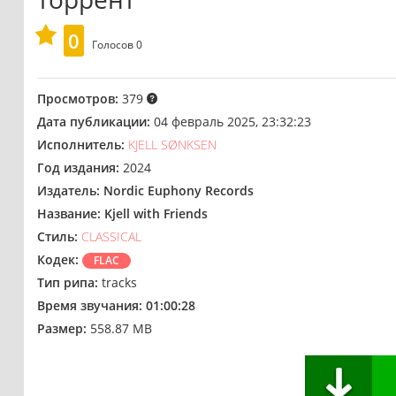
0
Голосов
0
Просмотров:
379
Дата публикации:
04 февраль 2025, 23:32:23
Исполнитель:
KJELL SØNKSEN
Год издания:
2024
Издатель:
Nordic Euphony Records
Название:
Kjell with Friends
Стиль:
CLASSICAL
Кодек:
FLAC
Тип рипа:
tracks
Время звучания:
01:00:28
Размер:
558.87 MB