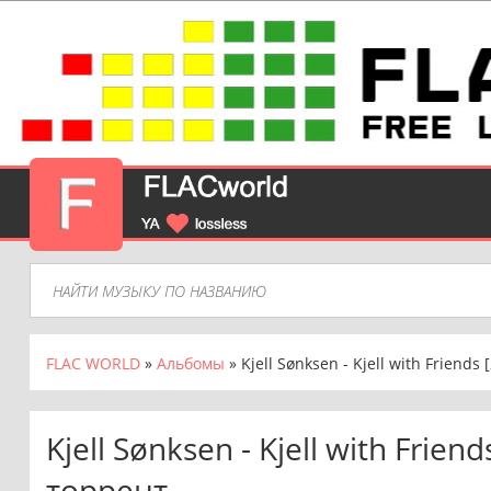
FLAC WORLD
»
Альбомы
» Kjell Sønksen - Kjell with Friends 
Kjell Sønksen - Kjell with Frie
торрент