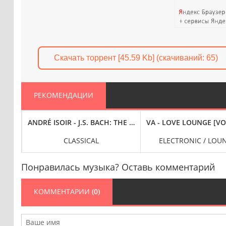
Скачать торрент [45.59 Kb] (cкачиваний: 65)
РЕКОМЕНДАЦИИ
THE ORGAN WORKS, THE LATE YEARS, VOL. 2 [24-BIT HI-RES] (2024)
ANDRÉ ISOIR - J.S. BACH: THE ORGAN WORKS, THE LATE YEA
VA - LOVE LOUNGE [VOL
CLASSICAL
ELECTRONIC / LOUN
Понравилась музыка? Оставь комментарий
КОММЕНТАРИИ
(0)