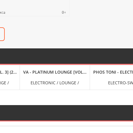
 FLAC
RS, VOL. 3 [24-BIT HI-RES] (2024) FLAC
. 3] (2024) FLAC
VA - PLATINUM LOUNGE [VOL. 1] (2024) FLAC
PHOS TONI - ELECT
GE /
ELECTRONIC / LOUNGE /
ELECTRO-S