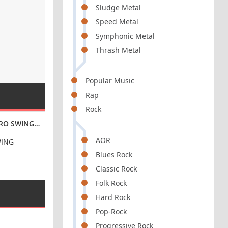
Sludge Metal
Speed Metal
Symphonic Metal
Thrash Metal
Popular Music
Rap
Rock
RO SWING ESCAPE (2024) FLAC
ANDRÉ ISOIR - J.S. BACH: THE ORGAN WORKS, THE LA
ANDRÉ ISOIR - J
AOR
WING
CLASSICAL
CLASS
Blues Rock
Classic Rock
Folk Rock
Hard Rock
Pop-Rock
Progressive Rock