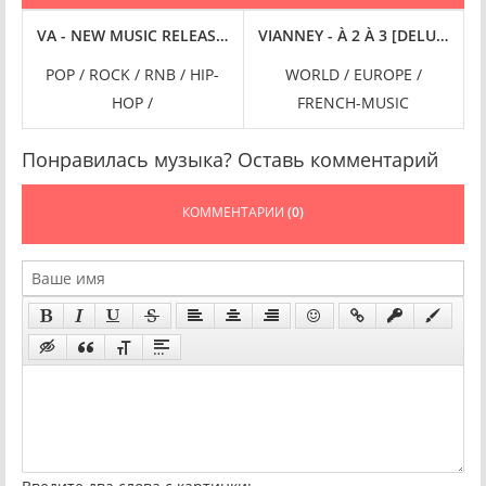
UES ROCK LEGENDS [24-BIT HI-RES] (2024) FLAC
VA - NEW MUSIC RELEASES WEEK 47 (2024) FLAC
VIANNEY - À 2 À 3 [DELUXE, 24-
 /
POP / ROCK / RNB / HIP-
WORLD / EUROPE /
HOP /
FRENCH-MUSIC
Понравилась музыка? Оставь комментарий
КОММЕНТАРИИ
(0)