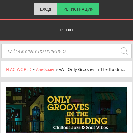
ВХОД
РЕГИСТРАЦИЯ
МЕНЮ
FLAC WORLD
»
Альбомы
» VA - Only Grooves In The Bulding [Chillout Jazz & Soul Vibes] (2024) FLAC