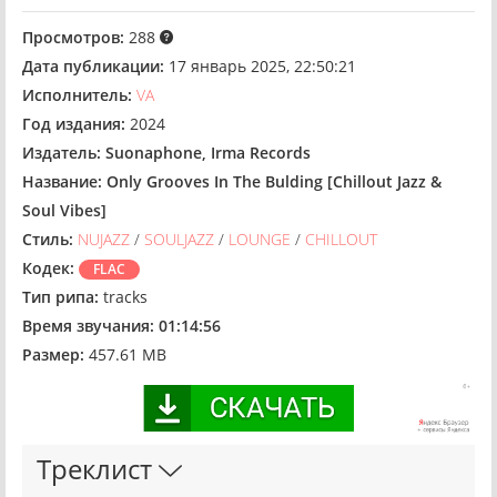
Просмотров:
288
Дата публикации:
17 январь 2025, 22:50:21
Исполнитель:
VA
Год издания:
2024
Издатель:
Suonaphone, Irma Records
Название:
Only Grooves In The Bulding [Chillout Jazz &
Soul Vibes]
Стиль:
NUJAZZ
/
SOULJAZZ
/
LOUNGE
/
CHILLOUT
Кодек:
FLAC
Тип рипа:
tracks
Время звучания:
01:14:56
Размер:
457.61 MB
Треклист