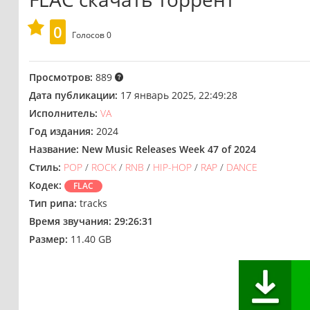
0
Голосов
0
Просмотров:
889
Дата публикации:
17 январь 2025, 22:49:28
Исполнитель:
VA
Год издания:
2024
Название:
New Music Releases Week 47 of 2024
Стиль:
POP
/
ROCK
/
RNB
/
HIP-HOP
/
RAP
/
DANCE
Кодек:
FLAC
Тип рипа:
tracks
Время звучания:
29:26:31
Размер:
11.40 GB