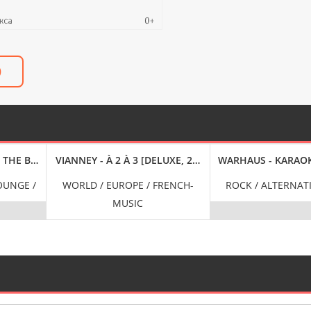
)
S] (2024) FLAC
 THE BULDING [CHILLOUT JAZZ & SOUL VIBES] (2024) FLAC
VIANNEY - À 2 À 3 [DELUXE, 24-BIT HI-RES] (2024) FLAC
WARHAUS - KARAOKE
LOUNGE /
WORLD / EUROPE / FRENCH-
ROCK / ALTERNATI
MUSIC