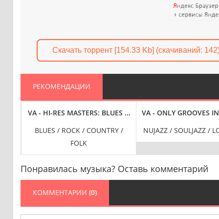
Скачать торрент [154.33 Kb] (cкачиваний: 142
РЕКОМЕНДАЦИИ
ARGUMENT [24-BIT HI-RES] (2024) FLAC
VA - HI-RES MASTERS: BLUES ROCK LEGENDS [24-BIT HI-RE
VA - ONLY GROOVES IN
E /
BLUES / ROCK / COUNTRY /
NUJAZZ / SOULJAZZ / 
FOLK
Понравилась музыка? Оставь комментарий
КОММЕНТАРИИ
(0)