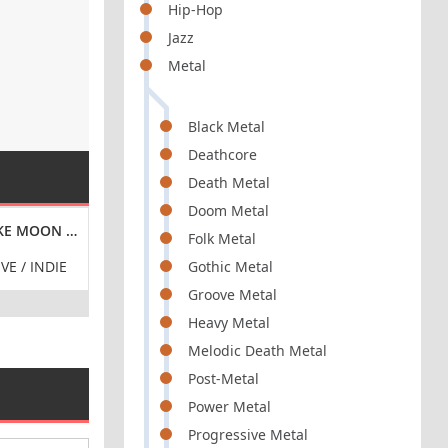
Hip-Hop
Jazz
Metal
Black Metal
Deathcore
Death Metal
Doom Metal
 MOON [24-BIT HI-RES] (2024) FLAC
WINONA FOREVER - SOUND ARGUMENT [24-BIT HI-R
VA - HI-RES MAS
Folk Metal
VE / INDIE
POP / ROCK / ALTERNATIVE /
BLUES / ROCK
Gothic Metal
FO
Groove Metal
Heavy Metal
Melodic Death Metal
Post-Metal
Power Metal
Progressive Metal