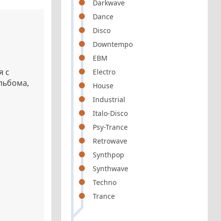
Darkwave
Dance
Disco
Downtempo
EBM
я с
Electro
альбома,
House
Industrial
Italo-Disco
Psy-Trance
Retrowave
Synthpop
Synthwave
Techno
Trance