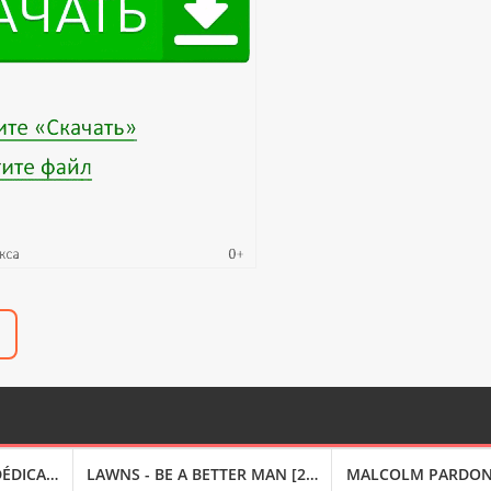
DICACES [24-BIT HI-RES] (2024) FLAC
LAWNS - BE A BETTER MAN [24-BIT HI-RES] (2024) FLAC
MALCOLM PARDON - 