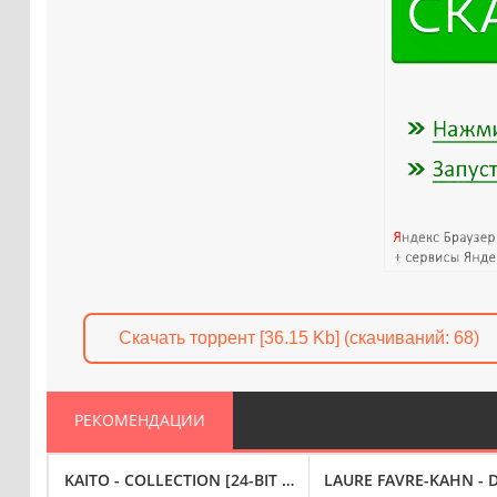
Скачать торрент [36.15 Kb] (cкачиваний: 68)
РЕКОМЕНДАЦИИ
YSY (2024) FLAC
KAITO - COLLECTION [24-BIT HI-RES] (2024) FLAC
LAURE FAVRE-KAHN - DÉ