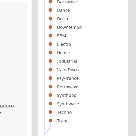
Darkwave
Dance
Disco
Downtempo
EBM
Electro
House
Industrial
Italo-Disco
Psy-Trance
Retrowave
Synthpop
Synthwave
льного
е
Techno
Trance