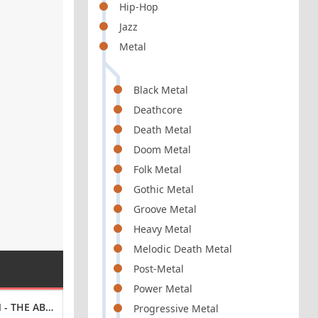
Hip-Hop
Jazz
Metal
Black Metal
Deathcore
Death Metal
Doom Metal
Folk Metal
Gothic Metal
Groove Metal
Heavy Metal
Melodic Death Metal
Post-Metal
Power Metal
THE ABYSS [24-BIT HI-RES] (2024) FLAC
SANAH - PIANINKOWE KAPRYSY (2024) FLAC
KAITO - COLLECT
Progressive Metal