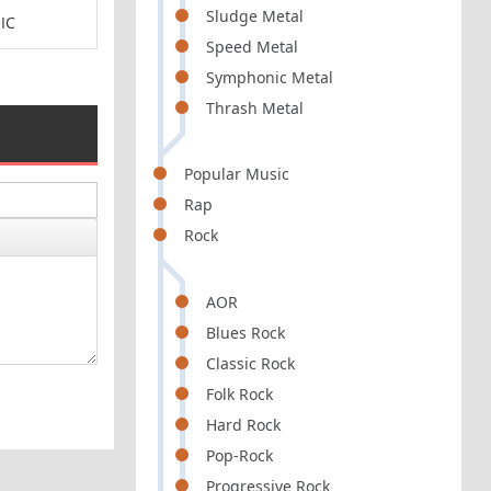
Sludge Metal
IC
POP / ROCK
AMBIENT /
Speed Metal
Symphonic Metal
Thrash Metal
Popular Music
Rap
Rock
AOR
Blues Rock
Classic Rock
Folk Rock
Hard Rock
Pop-Rock
Progressive Rock