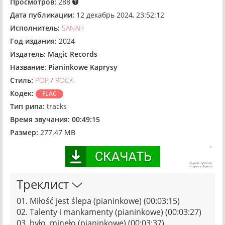
Просмотров:
288
Дата публикации:
12 декабрь 2024, 23:52:12
Исполнитель:
SANAH
Год издания:
2024
Издатель:
Magic Records
Название:
Pianinkowe Kaprysy
Стиль:
POP
/
ROCK
Кодек:
FLAC
Тип рипа:
tracks
Время звучания:
00:49:15
Размер:
277.47 MB
Треклист
01. Miłość jest ślepa (pianinkowe) (00:03:15)
02. Talenty i mankamenty (pianinkowe) (00:03:27)
03. było, minęło (pianinkowe) (00:03:37)