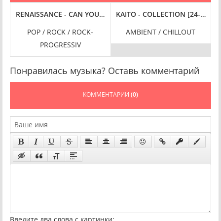
 FLAC
 (2024) FLAC
RENAISSANCE - CAN YOU HEAR ME: BROADCASTS 1974-1978 (
KAITO - COLLECTION [24-BIT HI
K
POP / ROCK / ROCK-
AMBIENT / CHILLOUT
P
PROGRESSIV
Понравилась музыка? Оставь комментарий
КОММЕНТАРИИ
(0)
Введите два слова с картинки: