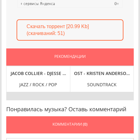
Скачать торрент [20.99 Kb]
(cкачиваний: 51)
РЕКОМЕНДАЦИИ
HE BBC (2024) FLAC
LAND (2024) FLAC
JACOB COLLIER - DJESSE VOL. 4 [DELUXE] (2024) FLAC
OST - KRISTEN ANDERSON–LOPE
JAZZ / ROCK / POP
SOUNDTRACK
Понравилась музыка? Оставь комментарий
КОММЕНТАРИИ
(0)