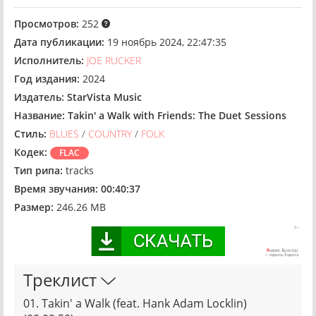
Просмотров:
252
Дата публикации:
19 ноябрь 2024, 22:47:35
Исполнитель:
JOE RUCKER
Год издания:
2024
Издатель:
StarVista Music
Название:
Takin' a Walk with Friends: The Duet Sessions
Стиль:
BLUES
/
COUNTRY
/
FOLK
Кодек:
FLAC
Тип рипа:
tracks
Время звучания:
00:40:37
Размер:
246.26 MB
Треклист
01. Takin' a Walk (feat. Hank Adam Locklin)