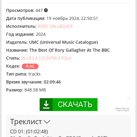
Просмотров:
447
Дата публикации:
19 ноябрь 2024, 22:50:51
Исполнитель:
RORY GALLAGHER
Год издания:
2024
Издатель:
UMC (Universal Music Catalogue)
Название:
The Best Of Rory Gallagher At The BBC
Стиль:
BLUES
/
COUNTRY
/
FOLK
Кодек:
FLAC
Тип рипа:
tracks
Время звучания:
02:09:46
Размер:
848.58 MB
Треклист
CD 01: (01:02:48)