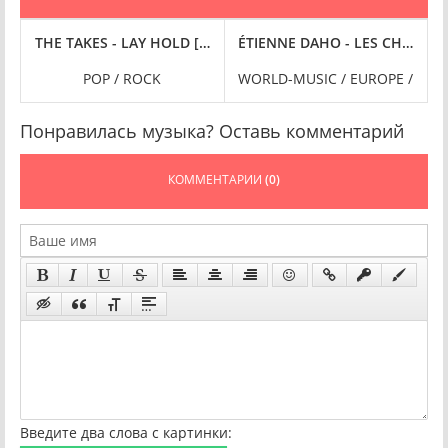
024) FLAC
 FLAC
] (2024) FLAC
RLAND (2024) FLAC
THE TAKES - LAY HOLD [DELUXE] (2024) FLAC
ÉTIENNE DAHO - LES CHANSONS
O
POP / ROCK
WORLD-MUSIC / EUROPE /
Понравилась музыка? Оставь комментарий
КОММЕНТАРИИ
(0)
Введите два слова с картинки: