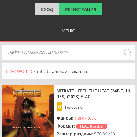
ВХОД
РЕГИСТРАЦИЯ
МЕНЮ
FLAC WORLD
» nitrate альбомы скачать
NITRATE - FEEL THE HEAT [24BIT, HI-
RES] (2023) FLAC
0
Голосов
0
Жанры:
Hard-Rock
Формат:
FLAC (tracks)
Размер раздачи:
570.89 MB