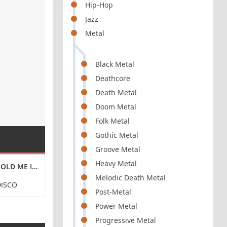
Hip-Hop
Jazz
Metal
Black Metal
Deathcore
Death Metal
Doom Metal
Folk Metal
Gothic Metal
Groove Metal
Heavy Metal
HOLD ME IN YOUR ARMS AGAIN) (1985)
MODERN TALKING - IN 100 YEARS... (MAXI-SINGLE) 
KEN LASZLO - R
Melodic Death Metal
DISCO
SYNTHPOP / EURO-DISCO
POP / ITA
Post-Metal
Power Metal
Progressive Metal