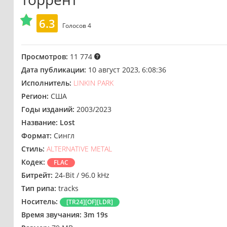
6.3
Голосов
4
Просмотров:
11 774
Дата публикации:
10 август 2023, 6:08:36
Исполнитель:
LINKIN PARK
Регион:
США
Годы изданий:
2003/2023
Название:
Lost
Формат:
Сингл
Стиль:
ALTERNATIVE METAL
Кодек:
FLAC
Битрейт:
24-Bit / 96.0 kHz
Тип рипа:
tracks
Носитель:
[TR24][OF][LDR]
Время звучания:
3m 19s