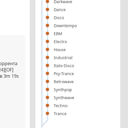
Darkwave
Dance
Disco
Downtempo
EBM
Electro
House
Industrial
торрента
Italo-Disco
4][OF]
Psy-Trance
 в 3m 19s
Retrowave
Synthpop
Synthwave
Techno
Trance