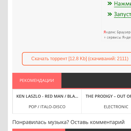
Скачать торрент [12.8 Kb] (cкачиваний: 2111)
РЕКОМЕНДАЦИИ
YEARS... (MAXI-SINGLE) (1987)
KEN LASZLO - RED MAN / BLACK PEARL (1988)
THE PRODIGY – OUT OF
CO
POP / ITALO-DISCO
ELECTRONIC
Понравилась музыка? Оставь комментарий