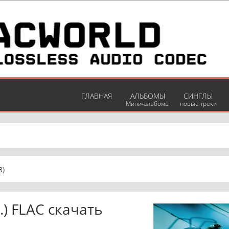
ГЛАВНАЯ
АЛЬБОМЫ
СИНГЛЫ
Мини-альбомы
новые треки
3)
г.) FLAC скачать