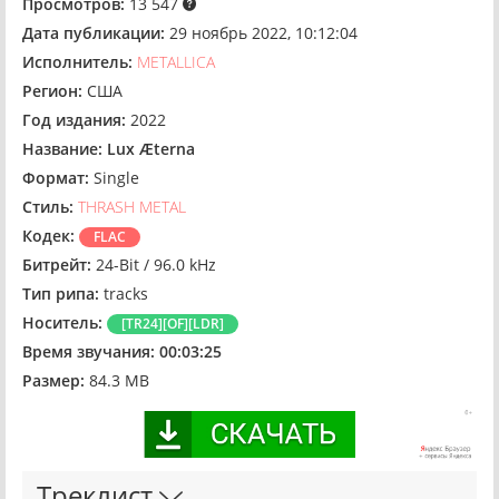
Просмотров:
13 547
Дата публикации:
29 ноябрь 2022, 10:12:04
Исполнитель:
METALLICA
Регион:
США
Год издания:
2022
Название:
Lux Æterna
Формат:
Single
Стиль:
THRASH METAL
Кодек:
FLAC
Битрейт:
24-Bit / 96.0 kHz
Тип рипа:
tracks
Носитель:
[TR24][OF][LDR]
Время звучания:
00:03:25
Размер:
84.3 MB
Треклист