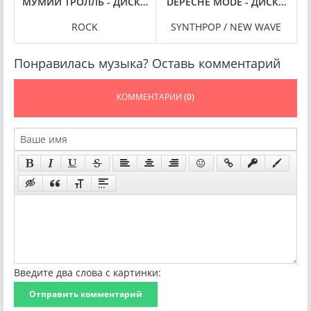
ЕБЕНЩИКОВ - ДИСКОГРАФИЯ (1973-2023)
МУМИЙ ТРОЛЛЬ - ДИСКОГРАФИЯ (1997-2018)
DEPECHE MODE - ДИСКОГРАФИ
Q
ROCK
SYNTHPOP / NEW WAVE
Понравилась музыка? Оставь комментарий
КОММЕНТАРИИ
(0)
Введите два слова с картинки:
Отправить комментарий