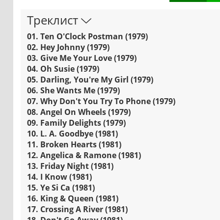
Треклист
01. Ten O'Clock Postman (1979)
02. Hey Johnny (1979)
03. Give Me Your Love (1979)
04. Oh Susie (1979)
05. Darling, You're My Girl (1979)
06. She Wants Me (1979)
07. Why Don't You Try To Phone (1979)
08. Angel On Wheels (1979)
09. Family Delights (1979)
10. L. A. Goodbye (1981)
11. Broken Hearts (1981)
12. Angelica & Ramone (1981)
13. Friday Night (1981)
14. I Know (1981)
15. Ye Si Ca (1981)
16. King & Queen (1981)
17. Crossing A River (1981)
18. Don't Go Away (1981)