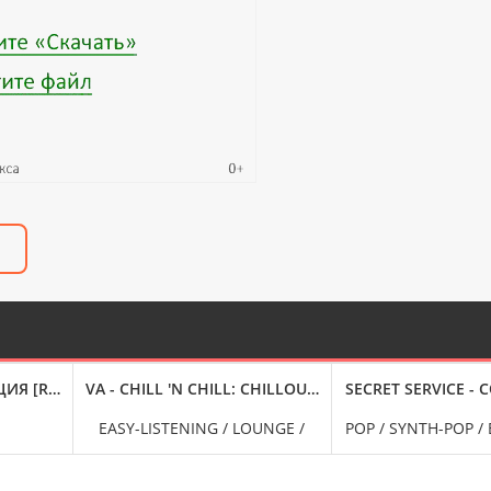
 (2025) FLAC ОТ DON MUSIC
ИЯ [REMASTERED] (2011-2023) FLAC
VA - CHILL 'N CHILL: CHILLOUT YOUR MIND [COLLECTI
SECRET SERVICE - 
EASY-LISTENING / LOUNGE /
POP / SYNTH-POP /