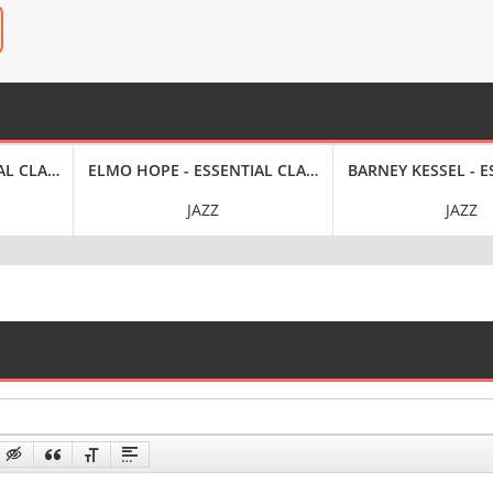
L CLASSICS, VOL. 860: DIZZY REECE [24-BIT HI-RES] (2025) FLAC
ELMO HOPE - ESSENTIAL CLASSICS, VOL. 861: ELMO HOP
BARNEY KESSEL - ES
JAZZ
JAZZ