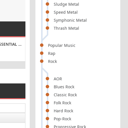
Sludge Metal
Speed Metal
Symphonic Metal
Thrash Metal
E [24-BIT HI-RES] (2025) FLAC
SENTIAL CLASSICS, VOL. 862: BARNEY KESSEL [24-BIT HI-RES] (202
BRING ME THE HORIZON - SEMPITERNAL [EXPANDED 
VA - TRANCEFFEC
Popular Music
Rap
ROCK
TRANCE / PROG
Rock
/
AOR
Blues Rock
Classic Rock
Folk Rock
Hard Rock
Pop-Rock
Progressive Rock