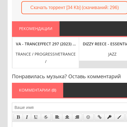
Скачать торрент [34 Kb] (cкачиваний: 296)
РЕКОМЕНДАЦИИ
EL [24-BIT HI-RES] (2025) FLAC
SEMPITERNAL [EXPANDED EDITION, 24-BIT HI-RES] (2025) FLAC
VA - TRANCEFFECT 297 (2023) FLAC
DIZZY REECE - ESSENTIA
TRANCE / PROGRESSIVETRANCE
JAZZ
/
Понравилась музыка? Оставь комментарий
КОММЕНТАРИИ
(0)