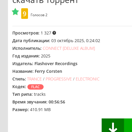
9
Голосов
2
Просмотров:
1 327
Дата публикации:
03 октябрь 2025, 0:24:02
Исполнитель:
CONNECT [DELUXE ALBUM]
Год издания:
2025
Издатель:
Flashover Recordings
Название:
Ferry Corsten
Стиль:
TRANCE
/
PROGRESSIVE
/
ELECTRONIC
Кодек:
FLAC
Тип рипа:
tracks
Время звучания:
00:56:56
Размер:
410.91 MB