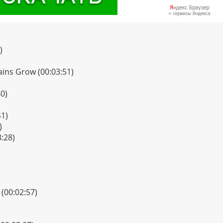
)
ins Grow (00:03:51)
0)
41)
)
3:28)
 (00:02:57)