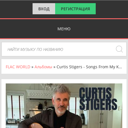
ВХОД
РЕГИСТРАЦИЯ
МЕНЮ
FLAC WORLD
»
Альбомы
» Curtis Stigers - Songs From My Kitchen, Vol. 1 [24-bit Hi-Res] (2025) FLAC