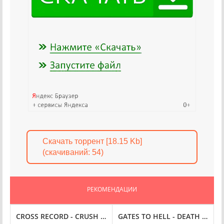
Скачать торрент [18.15 Kb]
(cкачиваний: 54)
РЕКОМЕНДАЦИИ
 FLAC
R SOMETHING [24-BIT HI-RES] (2025) FLAC
CROSS RECORD - CRUSH ME [24-BIT HI-RES] (2025) FLAC
GATES TO HELL - DEATH COMES 
L