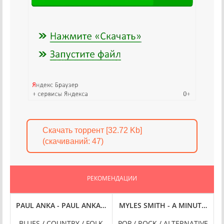
Скачать торрент [32.72 Kb]
(cкачиваний: 47)
РЕКОМЕНДАЦИИ
015/2025) FLAC
LUE [REMASTERED, 24-BIT HI-RES] (1959/2025) FLAC
PAUL ANKA - PAUL ANKA [REMASTERED, 24-BIT HI-RES] (2025
MYLES SMITH - A MINUTE, A MOM
BLUES / COUNTRY / FOLK
POP / ROCK / ALTERNATIVE