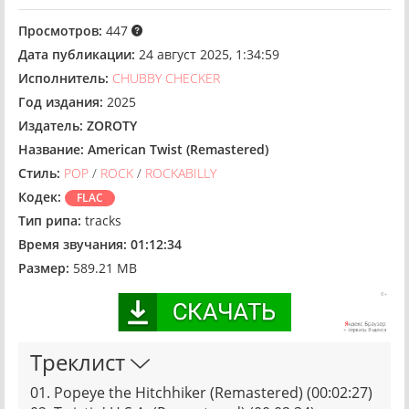
Просмотров:
447
Дата публикации:
24 август 2025, 1:34:59
Исполнитель:
CHUBBY CHECKER
Год издания:
2025
Издатель:
ZOROTY
Название:
American Twist (Remastered)
Стиль:
POP
/
ROCK
/
ROCKABILLY
Кодек:
FLAC
Тип рипа:
tracks
Время звучания:
01:12:34
Размер:
589.21 MB
Треклист
01. Popeye the Hitchhiker (Remastered) (00:02:27)