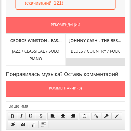
(cкачиваний: 121)
РЕКОМЕНДАЦИИ
LAC
 HI-RES] (2019/2025) FLAC
Y, JAZZ OLD SELECTION 1954-1960 [REMASTERED, 24-BIT HI-RES] (2
GEORGE WINSTON - EASTERN MONTANA [24-BIT HI-RES] (202
JOHNNY CASH - THE BEST OF J
JAZZ / CLASSICAL / SOLO
BLUES / COUNTRY / FOLK
PIANO
Понравилась музыка? Оставь комментарий
КОММЕНТАРИИ
(0)