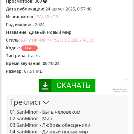
Просмотров:
300
Дата публикации:
24 август 2025, 0:57:40
Исполнитель:
SANMINOR
Год издания:
2024
Название:
Дивный Новый Мир
Стиль:
RAP
/
HIP-HOP
/
PSYCHEDELIC
/
ROCK
Кодек:
FLAC
Тип рипа:
tracks
Время звучания:
00:10:24
Размер:
67.91 MB
Треклист
01.SanMinor - Быть человеком
02.SanMinor - Мир
03.SanMinor - Любовь обесценили
04.SanMinor - Дивный новый мир