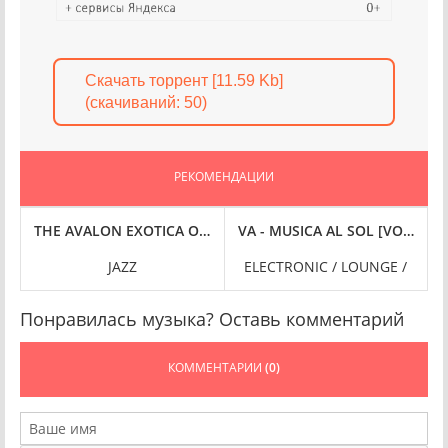
Скачать торрент [11.59 Kb]
(cкачиваний: 50)
РЕКОМЕНДАЦИИ
 (2025) FLAC
EL - EDITION DE LUXE [24-BIT HI-RES] (2025) FLAC
THE AVALON EXOTICA ORCHESTRA - INTRODUCING: THE AVALO
VA - MUSICA AL SOL [VOL. 1] (
JAZZ
ELECTRONIC / LOUNGE /
Понравилась музыка? Оставь комментарий
КОММЕНТАРИИ
(0)