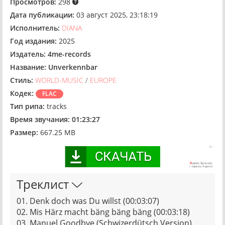
Просмотров:
298
Дата публикации:
03 август 2025, 23:18:19
Исполнитель:
DIANA
Год издания:
2025
Издатель:
4me-records
Название:
Unverkennbar
Стиль:
WORLD-MUSIC
/
EUROPE
Кодек:
FLAC
Тип рипа:
tracks
Время звучания:
01:23:27
Размер:
667.25 MB
Треклист
01. Denk doch was Du willst (00:03:07)
02. Mis Härz macht bäng bäng bäng (00:03:18)
03. Manuel Goodbye (Schwizerdütsch Version)