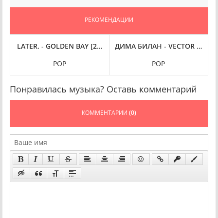
РЕКОМЕНДАЦИИ
2025) FLAC
 [24-BIT HI-RES] (2025) FLAC
LATER. - GOLDEN BAY [24-BIT HI-RES] (2025) FLAC
ДИМА БИЛАН - VECTOR V (2025
T
K
POP
РОР
Понравилась музыка? Оставь комментарий
КОММЕНТАРИИ
(0)