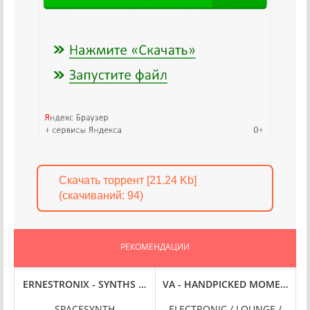
Скачать торрент [21.24 Kb]
(cкачиваний: 94)
РЕКОМЕНДАЦИИ
 (2025) FLAC
ERNESTRONIX - SYNTHS EARTH ORBIT LAUNCH IGNITION (202
VA - HANDPICKED MOMENTS [VO
J
SPACESYNTH
ELECTRONIC / LOUNGE /