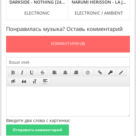
[24-BIT HI-RES] (2025) FLAC
K [24-BIT HI-RES] (2025) FLAC
DARKSIDE - NOTHING [24-BIT HI-RES] (2025) FLAC
NARUMI HERISSON - LA JAPONAIS
O
ELECTRONIC
ELECTRONIC / AMBIENT
Понравилась музыка? Оставь комментарий
КОММЕНТАРИИ
(0)
Введите два слова с картинки:
Отправить комментарий