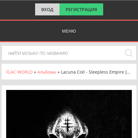
ВХОД
РЕГИСТРАЦИЯ
МЕНЮ
FLAC WORLD
»
Альбомы
» Lacuna Coil - Sleepless Empire [24-bit Hi-Res] (2025) FLAC