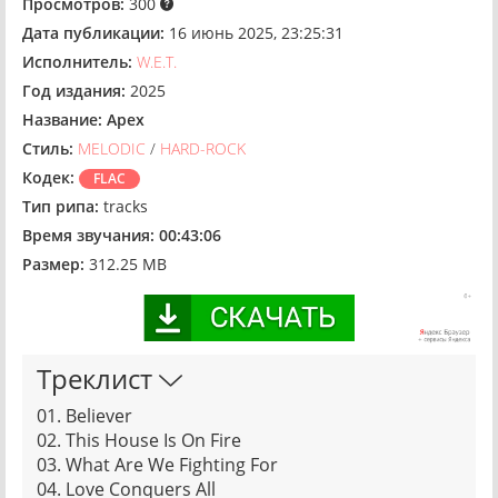
Просмотров:
300
Дата публикации:
16 июнь 2025, 23:25:31
Исполнитель:
W.E.T.
Год издания:
2025
Название:
Apex
Стиль:
MELODIC
/
HARD-ROCK
Кодек:
FLAC
Тип рипа:
tracks
Время звучания:
00:43:06
Размер:
312.25 MB
Треклист
01. Believer
02. This House Is On Fire
03. What Are We Fighting For
04. Love Conquers All