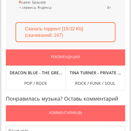
Скачать торрент [19.02 Kb]
(cкачиваний: 167)
РЕКОМЕНДАЦИИ
25) FLAC
24-BIT HI-RES] (2025) FLAC
DEACON BLUE - THE GREAT WESTERN ROAD [24-BIT HI-RES] (2
R
POP / ROCK
ROCK / FUNK / SOUL
Понравилась музыка? Оставь комментарий
КОММЕНТАРИИ
(0)