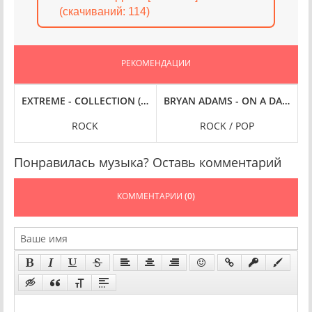
(cкачиваний: 114)
РЕКОМЕНДАЦИИ
 A LION [24-BIT HI-RES] (2025) FLAC
EXTREME - COLLECTION (2024) FLAC
BRYAN ADAMS - ON A DAY LIKE
D
ROCK
ROCK / POP
Понравилась музыка? Оставь комментарий
КОММЕНТАРИИ
(0)