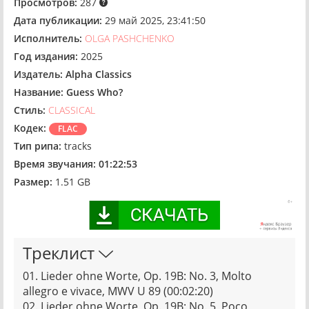
Просмотров:
287
Дата публикации:
29 май 2025, 23:41:50
Исполнитель:
OLGA PASHCHENKO
Год издания:
2025
Издатель:
Alpha Classics
Название:
Guess Who?
Стиль:
CLASSICAL
Кодек:
FLAC
Тип рипа:
tracks
Время звучания:
01:22:53
Размер:
1.51 GB
Треклист
01. Lieder ohne Worte, Op. 19B: No. 3, Molto
allegro e vivace, MWV U 89 (00:02:20)
02. Lieder ohne Worte, Op. 19B: No. 5, Poco