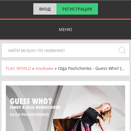
ВХОД
РЕГИСТРАЦИЯ
МЕНЮ
FLAC WORLD
»
Альбомы
» Olga Pashchenko - Guess Who? [24-bit Hi-Res] (2025) FLAC