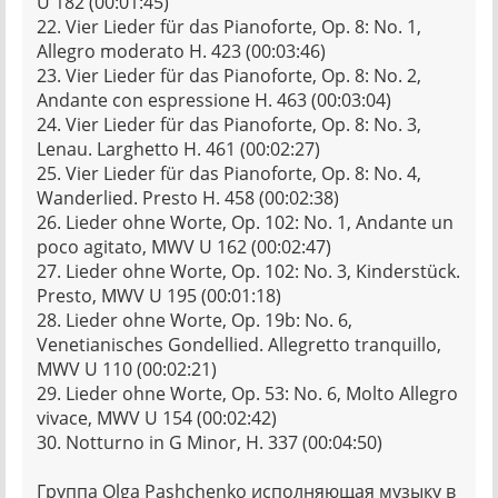
U 182 (00:01:45)
22. Vier Lieder für das Pianoforte, Op. 8: No. 1,
Allegro moderato H. 423 (00:03:46)
23. Vier Lieder für das Pianoforte, Op. 8: No. 2,
Andante con espressione H. 463 (00:03:04)
24. Vier Lieder für das Pianoforte, Op. 8: No. 3,
Lenau. Larghetto H. 461 (00:02:27)
25. Vier Lieder für das Pianoforte, Op. 8: No. 4,
Wanderlied. Presto H. 458 (00:02:38)
26. Lieder ohne Worte, Op. 102: No. 1, Andante un
poco agitato, MWV U 162 (00:02:47)
27. Lieder ohne Worte, Op. 102: No. 3, Kinderstück.
Presto, MWV U 195 (00:01:18)
28. Lieder ohne Worte, Op. 19b: No. 6,
Venetianisches Gondellied. Allegretto tranquillo,
MWV U 110 (00:02:21)
29. Lieder ohne Worte, Op. 53: No. 6, Molto Allegro
vivace, MWV U 154 (00:02:42)
30. Notturno in G Minor, H. 337 (00:04:50)
Группа Olga Pashchenko исполняющая музыку в