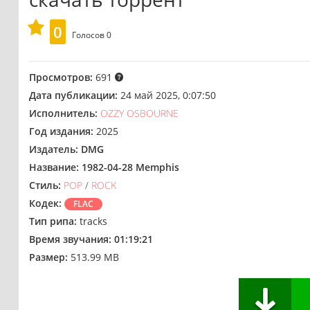
0
Голосов
0
Просмотров:
691
Дата публикации:
24 май 2025, 0:07:50
Исполнитель:
OZZY OSBOURNE
Год издания:
2025
Издатель:
DMG
Название:
1982-04-28 Memphis
Стиль:
POP
/
ROCK
Кодек:
FLAC
Тип рипа:
tracks
Время звучания:
01:19:21
Размер:
513.99 MB