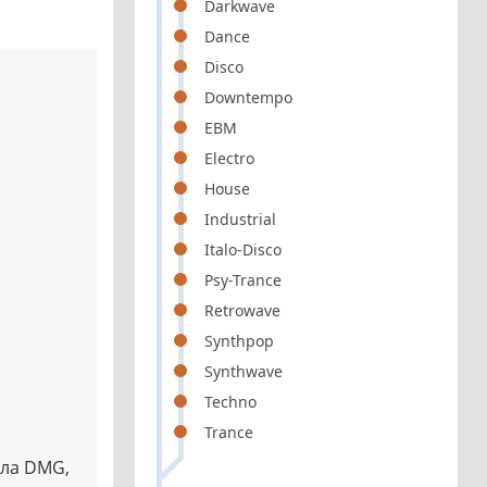
Darkwave
Dance
Disco
Downtempo
EBM
Electro
House
Industrial
Italo-Disco
Psy-Trance
Retrowave
Synthpop
Synthwave
Techno
Trance
бла DMG,