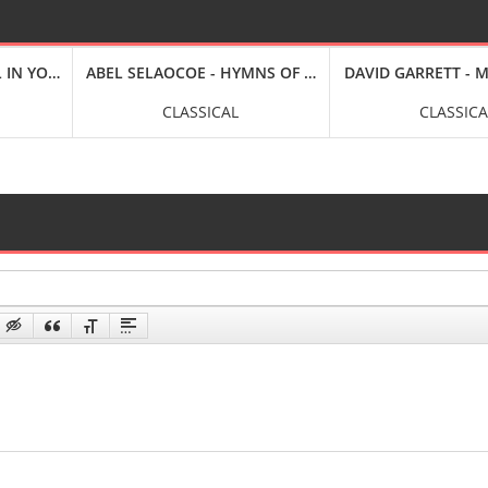
, 1994 [REMASTERED, LIVE ON BROADCASTING] (2025) FLAC
 LIVE ON BROADCASTING] (2025) FLAC
L IN YOUR HEAD (2025) FLAC
ABEL SELAOCOE - HYMNS OF BANTU [24-BIT HI-RES] (2
DAVID GARRETT - M
CLASSICAL
CLASSICA