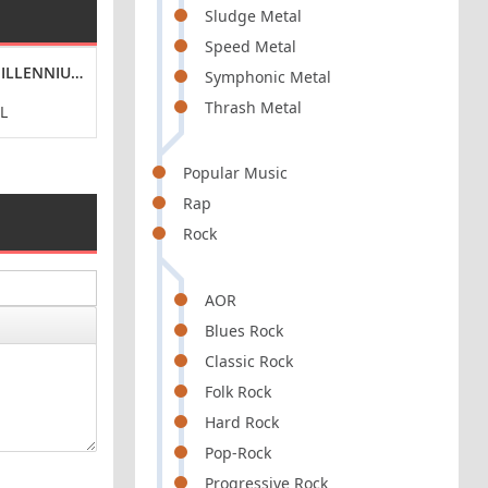
Sludge Metal
Speed Metal
025) FLAC
ILLENNIUM SYMPHONY [24-BIT HI-RES] (2024) FLAC
EAGLES - MTV UNPLUGGED, SECOND NIGHT, WARNER
NIRVANA - THE 
Symphonic Metal
Thrash Metal
L
POP / ROCK
POP /
Popular Music
Rap
Rock
AOR
Blues Rock
Classic Rock
Folk Rock
Hard Rock
Pop-Rock
Progressive Rock