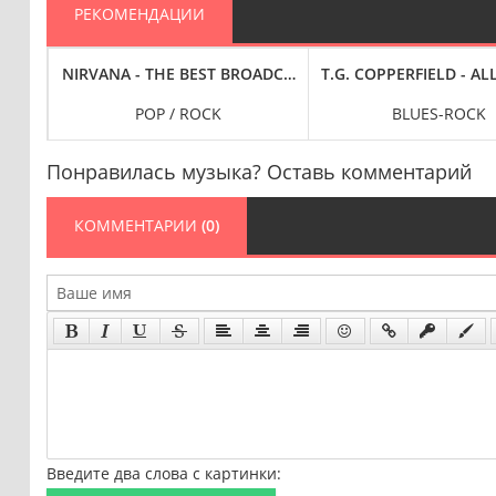
РЕКОМЕНДАЦИИ
024) FLAC
 SECOND NIGHT, WARNER BROS. STUDIOS, BURBANK, CA. APRIL 28
NIRVANA - THE BEST BROADCAST SESSIONS [REMASTERED,
T.G. COPPERFIELD - AL
POP / ROCK
BLUES-ROCK
Понравилась музыка? Оставь комментарий
КОММЕНТАРИИ
(0)
Введите два слова с картинки: