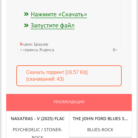
Скачать торрент [16.57 Kb]
(cкачиваний: 43)
РЕКОМЕНДАЦИИ
C
S (2002-2021) FLAC
NAXATRAS - V (2025) FLAC
THE JOHN FORD BLUES SOCIETY 
T
PSYCHEDELIC / STONER-
BLUES-ROCK
ROCK