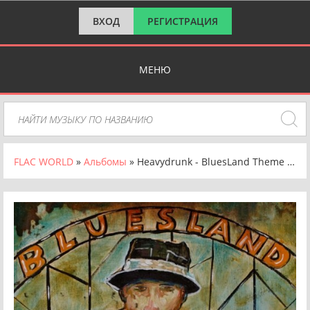
ВХОД
РЕГИСТРАЦИЯ
МЕНЮ
FLAC WORLD
»
Альбомы
» Heavydrunk - BluesLand Theme Park (2025) FLAC