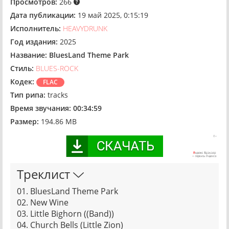
Просмотров:
266
Дата публикации:
19 май 2025, 0:15:19
Исполнитель:
HEAVYDRUNK
Год издания:
2025
Название:
BluesLand Theme Park
Стиль:
BLUES-ROCK
Кодек:
FLAC
Тип рипа:
tracks
Время звучания:
00:34:59
Размер:
194.86 MB
Треклист
01. BluesLand Theme Park
02. New Wine
03. Little Bighorn ((Band))
04. Church Bells (Little Zion)