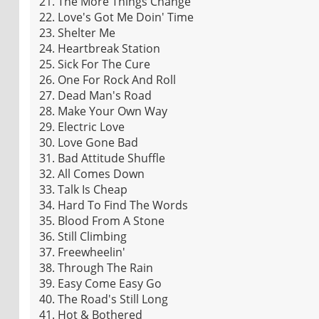
21. The More Things Change
22. Love's Got Me Doin' Time
23. Shelter Me
24. Heartbreak Station
25. Sick For The Cure
26. One For Rock And Roll
27. Dead Man's Road
28. Make Your Own Way
29. Electric Love
30. Love Gone Bad
31. Bad Attitude Shuffle
32. All Comes Down
33. Talk Is Cheap
34. Hard To Find The Words
35. Blood From A Stone
36. Still Climbing
37. Freewheelin'
38. Through The Rain
39. Easy Come Easy Go
40. The Road's Still Long
41. Hot & Bothered