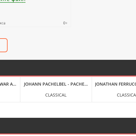
WAR AND MAGIC (2025) FLAC
JOHANN PACHELBEL - PACHELBEL: ORGAN WORKS, VOLU
JONATHAN FERRUCCI
CLASSICAL
CLASSICA