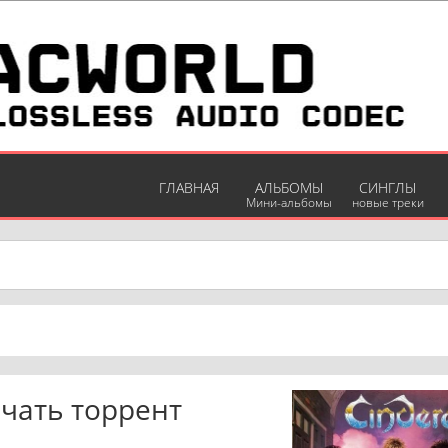
ГЛАВНАЯ
АЛЬБОМЫ
СИНГЛЫ
Мини-альбомы
новые треки
качать торрент