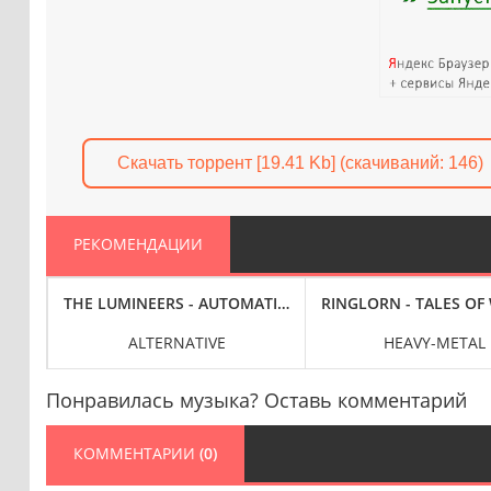
Скачать торрент [19.41 Kb] (cкачиваний: 146)
РЕКОМЕНДАЦИИ
S [24-BIT HI-RES] (2025) FLAC
 CRITICAL THINKING [24-BIT HI-RES] (2025) FLAC
THE LUMINEERS - AUTOMATIC (2025) FLAC
RINGLORN - TALES OF 
ALTERNATIVE
HEAVY-METAL
Понравилась музыка? Оставь комментарий
КОММЕНТАРИИ
(0)