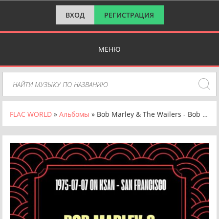
ВХОД
РЕГИСТРАЦИЯ
МЕНЮ
FLAC WORLD
»
Альбомы
» Bob Marley & The Wailers - Bob Marley 1975-07-07 on Ksan - San Francisco [Remastered, Live On Broadcasting] (2024) FLAC