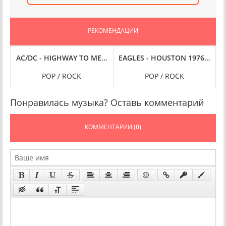
РЕКОМЕНДАЦИИ
LBOURNE [REMASTERED, LIVE ON BROADCASTING] (2024) FLAC
AC/DC - HIGHWAY TO MELBOURNE 1988 [REMASTERED, LIVE 
EAGLES - HOUSTON 1976 [REMA
K
POP / ROCK
POP / ROCK
Понравилась музыка? Оставь комментарий
КОММЕНТАРИИ
(0)