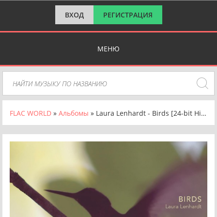
ВХОД
РЕГИСТРАЦИЯ
МЕНЮ
FLAC WORLD
»
Альбомы
» Laura Lenhardt - Birds [24-bit Hi-Res] (2025) FLAC