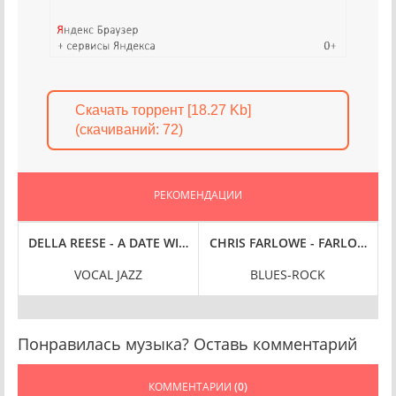
Скачать торрент [18.27 Kb]
(cкачиваний: 72)
РЕКОМЕНДАЦИИ
LUE (1959/2022) FLAC
DELLA REESE - A DATE WITH DELLA REESE AT MR. KELLY'S IN C
CHRIS FARLOWE - FARLOWE [RE
I
VOCAL JAZZ
BLUES-ROCK
P
Понравилась музыка? Оставь комментарий
КОММЕНТАРИИ
(0)